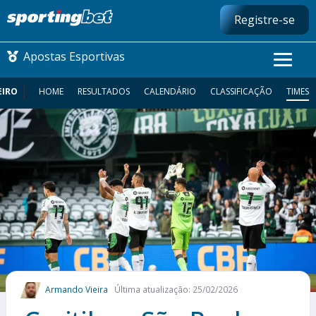
Registre-se
Apostas Esportivas
EIRO
HOME
RESULTADOS
CALENDÁRIO
CLASSIFICAÇÃO
TIMES
CONMEBOL LIBERTADORES
FUTEBOL NACIONAL
FUTEBOL INTERNACIONAL
COMO APOSTAR
MAIS ESPORTES
Armando Vieira
Última atualização: 25/02/2026