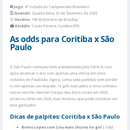
⚽ Jogo:
4ª rodada do Campeonato Brasileiro
🗓️ Quando:
Quarta-feira, 25 de fevereiro de 2026
⏰
Horário:
19h30 (horário de Brasília)
🏟️ Estádio:
Couto Pereira, Curitiba (PR)
As odds para Coritiba x São
Paulo
O São Paulo começou bem a temporada pela Série A, isso
após arrancar o ano com apenas uma vitória em cinco
rodadas do Paulistão. Agora, soma sete partidas sem perder
e com apenas um empate, 13 gols marcados e cinco sofridos
nesse recorte. Hernán Crespo deu bons sinais em 2025,
arrancou lento em 2026, mas mostrou que pode construir um
time ganhador.
Dicas de palpites: Coritiba x São Paulo
Breno Lopes com 2 ou mais chutes no gol
| Odd: