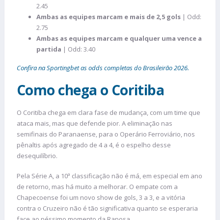
2.45
Ambas as equipes marcam e mais de 2,5 gols
| Odd:
2.75
Ambas as equipes marcam e qualquer uma vence a
partida
| Odd: 3.40
Confira na Sportingbet as odds completas do Brasileirão 2026.
Como chega o Coritiba
O Coritiba chega em clara fase de mudança, com um time que
ataca mais, mas que defende pior. A eliminação nas
semifinais do Paranaense, para o Operário Ferroviário, nos
pênaltis após agregado de 4 a 4, é o espelho desse
desequilíbrio.
Pela Série A, a 10ª classificação não é má, em especial em ano
de retorno, mas há muito a melhorar. O empate com a
Chapecoense foi um novo show de gols, 3 a 3, e a vitória
contra o Cruzeiro não é tão significativa quanto se esperaria
face ao péssimo momento da Raposa.