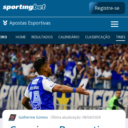
Registre-se
Apostas Esportivas
EIRO
HOME
RESULTADOS
CALENDÁRIO
CLASSIFICAÇÃO
TIMES
CONMEBOL LIBERTADORES
FUTEBOL NACIONAL
FUTEBOL INTERNACIONAL
COMO APOSTAR
MAIS ESPORTES
Guilherme Gomes
Última atualização: 08/04/2026