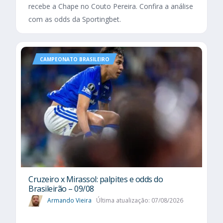
recebe a Chape no Couto Pereira. Confira a análise
com as odds da Sportingbet.
CAMPEONATO BRASILEIRO
Cruzeiro x Mirassol: palpites e odds do
Brasileirão – 09/08
Armando Vieira
Última atualização: 07/08/2026