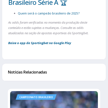
Brasileiro Série A 🏆
Quem será o campeão brasileiro de 2025?
As odds foram verificadas no momento da produção deste
conteúdo e estão sujeitas a mudanças. Consulte as odds
atualizadas na seção de apostas esportivas da Sportingbet.
Baixe o app da Sportingbet na Google Play
Notícias Relacionadas
CAMPEONATO BRASILEIRO