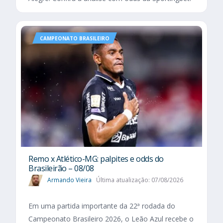
CAMPEONATO BRASILEIRO
Remo x Atlético-MG: palpites e odds do
Brasileirão – 08/08
Armando Vieira
Última atualização: 07/08/2026
Em uma partida importante da 22ª rodada do
Campeonato Brasileiro 2026, o Leão Azul recebe o