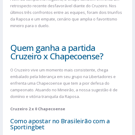
retrospecto recente desfavorável diante do Cruzeiro. Nos
últimos três confrontos entre as equipes, foram dois triunfos
da Raposa e um empate, cenário que amplia o favoritismo
mineiro para o duelo.
Quem ganha a partida
Cruzeiro x Chapecoense?
O Cruzeiro vive um momento mais consistente, chega
embalado pela liderança em seu grupo na Libertadores e
enfrenta uma Chapecoense que tem a pior defesa do
campeonato. Atuando no Mineirão, a nossa sugestão é de
domínio e vitória tranquila da Raposa.
Cruzeiro 2 x 0 Chapecoense
Como apostar no Brasileirão com a
Sportingbet