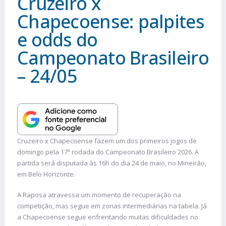
Cruzeiro x
Chapecoense: palpites
e odds do
Campeonato Brasileiro
– 24/05
Cruzeiro x Chapecoense fazem um dos primeiros jogos de
domingo pela 17ª rodada do Campeonato Brasileiro 2026. A
partida será disputada às 16h do dia 24 de maio, no Mineirão,
em Belo Horizonte.
A Raposa atravessa um momento de recuperação na
competição, mas segue em zonas intermediárias na tabela. Já
a Chapecoense segue enfrentando muitas dificuldades no