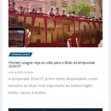
PREMIER LEAGUE
Premier League: veja as odds para o título da temporada
2026/27
6 DE AGOSTO DE 2026
A temporada 2026/27 já tem times despontando como
favoritos ao título mais importante do futebol inglês.
Então, vamos à análise...