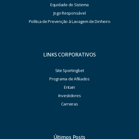
Equidade do Sistema
Jogo Responsável
Política de Prevenção à Lavagem de Dinheiro
LINKS CORPORATIVOS
Site Sportingbet
Programa de Afiliados
Entain
Investidores
Carreiras
Últimos Posts