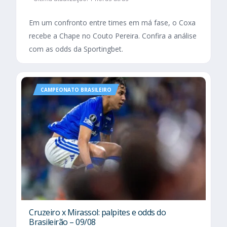
Em um confronto entre times em má fase, o Coxa
recebe a Chape no Couto Pereira. Confira a análise
com as odds da Sportingbet.
CAMPEONATO BRASILEIRO
Cruzeiro x Mirassol: palpites e odds do
Brasileirão – 09/08