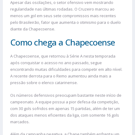
Apesar das oscilações, o setor ofensivo vem mostrando
regularidade nas últimas rodadas. O Cruzeiro marcou ao
menos um gol em seus sete compromissos mais recentes
pelo Brasileirão, fator que aumenta o otimismo para o duelo
diante da Chapecoense.
Como chega a Chapecoense
A Chapecoense, que retornou à Série A nesta temporada
após conquistar o acesso no ano passado, segue
encontrando muitas dificuldades para competir em alto nível.
A recente derrota para o Remo aumentou ainda mais a
pressão sobre o elenco catarinense.
Os números defensivos preocupam bastante neste início de
campeonato. A equipe possui a pior defesa da competição,
com 30 gols sofridos em apenas 15 partidas, além de ter um
dos ataques menos eficientes da liga, com somente 16 gols
marcados.
Além da campanha negativa, a Chape também enfrenta um