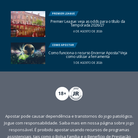
PREMIER LEAGUE
Premier League: veja as odds para o título da
temporada 2026/27
6 DE AGOSTO DE 2026
COMO APOSTAR
Como funciona o recurso Encerrar Aposta? Veja
como utilizar a ferramenta
5 DE AGOSTO DE 2026
Apostar pode causar dependência e transtornos do jogo patológico.
Jogue com responsabilidade. Saiba mais em nossa página sobre
jogo
responsável
. É proibido apostar usando recursos de programas
assistenciais, tais como o Bolsa Família e o Benefício de Prestação