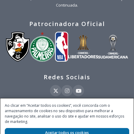
Continuada.
Patrocinadora Oficial
Redes Sociais
Ao clicar em “Aceitar todos os cookies”, você concorda com o
armazenamento de cookies no seu dispositivo para melhorar a
Este site é operado pela Ventmear Brasil LTDA (CNPJ 52.868.380/0001-84), com
navegação no site, analisar o uso do site e ajudar em nossos esforços
endereço na Avenida Brigadeiro Faria Lima, nº 4.055, 3º andar, Itaim Bibi, no
de marketing.
Município de São Paulo, Estado de São Paulo, CEP 04538-133, Brasil - empresa
autorizada a operar apostas de quota fixa em todo território nacional pela
Aceitar todos os cookies
Secretaria de Prêmios e Apostas do Ministério da Fazenda, conforme Portaria nº