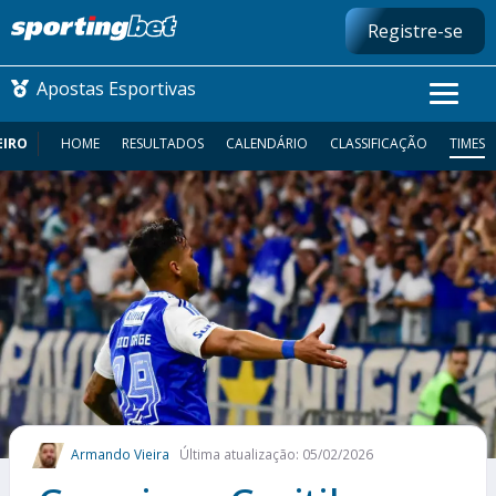
Registre-se
Apostas Esportivas
EIRO
HOME
RESULTADOS
CALENDÁRIO
CLASSIFICAÇÃO
TIMES
CONMEBOL LIBERTADORES
FUTEBOL NACIONAL
FUTEBOL INTERNACIONAL
COMO APOSTAR
MAIS ESPORTES
Armando Vieira
Última atualização: 05/02/2026