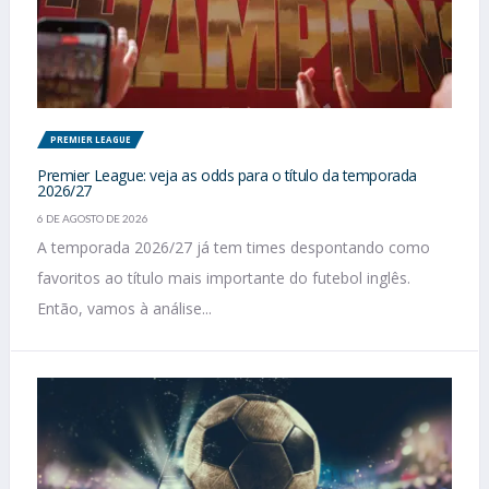
PREMIER LEAGUE
Premier League: veja as odds para o título da temporada
2026/27
6 DE AGOSTO DE 2026
A temporada 2026/27 já tem times despontando como
favoritos ao título mais importante do futebol inglês.
Então, vamos à análise...