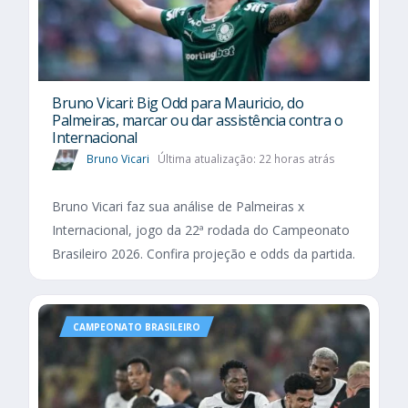
Bruno Vicari: Big Odd para Mauricio, do
Palmeiras, marcar ou dar assistência contra o
Internacional
Bruno Vicari
Última atualização: 22 horas atrás
Bruno Vicari faz sua análise de Palmeiras x
Internacional, jogo da 22ª rodada do Campeonato
Brasileiro 2026. Confira projeção e odds da partida.
CAMPEONATO BRASILEIRO