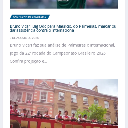
CAMPEONATO BRASILEIRO
Bruno Vicari: Big Odd para Mauricio, do Palmeiras, marcar ou
dar assistência contra o Internacional
8 DE AGOSTO DE 2026
Bruno Vicari faz sua análise de Palmeiras x Internacional,
jogo da 22ª rodada do Campeonato Brasileiro 2026.
Confira projeção e...