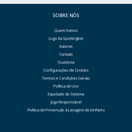
SOBRE NÓS
Quem Somos
Logo da Sportingbet
Autores
Contato
Ouvidoria
Configurações de Cookies
Termos e Condições Gerais
Política de Uso
Equidade do Sistema
Jogo Responsável
Política de Prevenção à Lavagem de Dinheiro