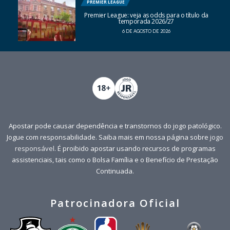
PREMIER LEAGUE
Premier League: veja as odds para o título da
temporada 2026/27
6 DE AGOSTO DE 2026
Apostar pode causar dependência e transtornos do jogo patológico.
Jogue com responsabilidade. Saiba mais em nossa página sobre
jogo
responsável
. É proibido apostar usando recursos de programas
assistenciais, tais como o Bolsa Família e o Benefício de Prestação
Continuada.
Patrocinadora Oficial