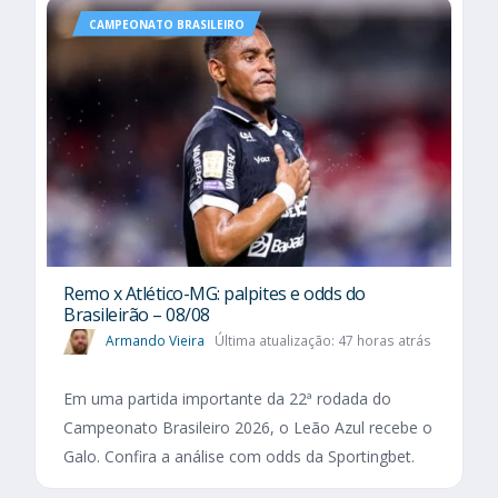
CAMPEONATO BRASILEIRO
Remo x Atlético-MG: palpites e odds do
Brasileirão – 08/08
Armando Vieira
Última atualização: 47 horas atrás
Em uma partida importante da 22ª rodada do
Campeonato Brasileiro 2026, o Leão Azul recebe o
Galo. Confira a análise com odds da Sportingbet.