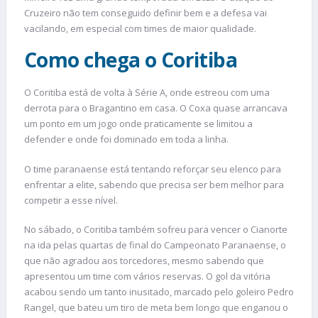
Cruzeiro não tem conseguido definir bem e a defesa vai
vacilando, em especial com times de maior qualidade.
Como chega o Coritiba
O Coritiba está de volta à Série A, onde estreou com uma
derrota para o Bragantino em casa. O Coxa quase arrancava
um ponto em um jogo onde praticamente se limitou a
defender e onde foi dominado em toda a linha.
O time paranaense está tentando reforçar seu elenco para
enfrentar a elite, sabendo que precisa ser bem melhor para
competir a esse nível.
No sábado, o Coritiba também sofreu para vencer o Cianorte
na ida pelas quartas de final do Campeonato Paranaense, o
que não agradou aos torcedores, mesmo sabendo que
apresentou um time com vários reservas. O gol da vitória
acabou sendo um tanto inusitado, marcado pelo goleiro Pedro
Rangel, que bateu um tiro de meta bem longo que enganou o