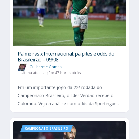
Palmeiras x Internacional: palpites e odds do
Brasileirão – 09/08
Guilherme Gomes
Última atualização: 47 horas atrás
Em um importante jogo da 22ª rodada do
Campeonato Brasileiro, o líder Verdão recebe o
Colorado. Veja a análise com odds da Sportingbet.
CAMPEONATO BRASILEIRO