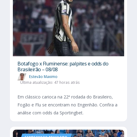
Botafogo x Fluminense: palpites e odds do
Brasileirão – 08/08
Estevão Maximo
Última atualização: 47 horas atrás
Em clássico carioca na 22ª rodada do Brasileiro,
Fogão e Flu se encontram no Engenhão. Confira a
análise com odds da Sportingbet.