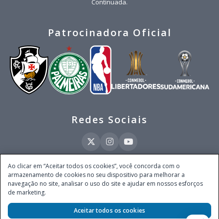
Continuada.
Patrocinadora Oficial
Redes Sociais
Ao clicar em “Aceitar todos os cookies”, você concorda com o
armazenamento de cookies no seu dispositivo para melhorar a
Este site é operado pela Ventmear Brasil LTDA (CNPJ 52.868.380/0001-84), com
navegação no site, analisar o uso do site e ajudar em nossos esforços
endereço na Avenida Brigadeiro Faria Lima, nº 4.055, 3º andar, Itaim Bibi, no
de marketing.
Município de São Paulo, Estado de São Paulo, CEP 04538-133, Brasil - empresa
autorizada a operar apostas de quota fixa em todo território nacional pela
Secretaria de Prêmios e Apostas do Ministério da Fazenda, conforme Portaria nº
Aceitar todos os cookies
247, de 07.02.2025, publicada no DOU em 11.2.2025.