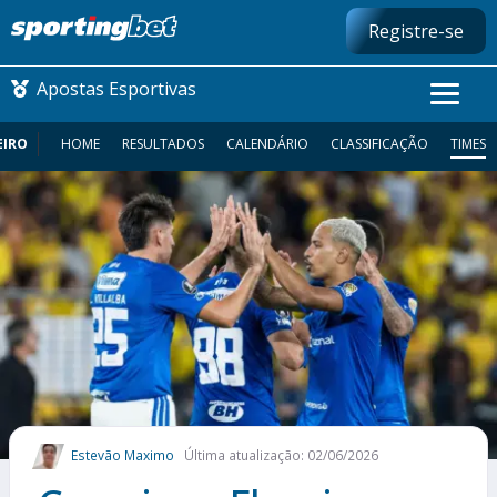
Registre-se
Apostas Esportivas
EIRO
HOME
RESULTADOS
CALENDÁRIO
CLASSIFICAÇÃO
TIMES
CONMEBOL LIBERTADORES
FUTEBOL NACIONAL
FUTEBOL INTERNACIONAL
COMO APOSTAR
MAIS ESPORTES
Estevão Maximo
Última atualização: 02/06/2026