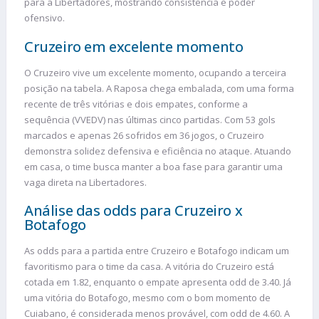
para a Libertadores, mostrando consistência e poder
ofensivo.
Cruzeiro em excelente momento
O Cruzeiro vive um excelente momento, ocupando a terceira
posição na tabela. A Raposa chega embalada, com uma forma
recente de três vitórias e dois empates, conforme a
sequência (VVEDV) nas últimas cinco partidas. Com 53 gols
marcados e apenas 26 sofridos em 36 jogos, o Cruzeiro
demonstra solidez defensiva e eficiência no ataque. Atuando
em casa, o time busca manter a boa fase para garantir uma
vaga direta na Libertadores.
Análise das odds para Cruzeiro x
Botafogo
As odds para a partida entre Cruzeiro e Botafogo indicam um
favoritismo para o time da casa. A vitória do Cruzeiro está
cotada em 1.82, enquanto o empate apresenta odd de 3.40. Já
uma vitória do Botafogo, mesmo com o bom momento de
Cuiabano, é considerada menos provável, com odd de 4.60. A