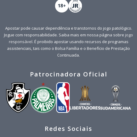
Apostar pode causar dependência e transtornos do jogo patológico.
Jogue com responsabilidade. Saiba mais em nossa página sobre
jogo
responsável
. É proibido apostar usando recursos de programas
assistenciais, tais como o Bolsa Família e o Benefício de Prestação
Continuada.
Patrocinadora Oficial
Redes Sociais