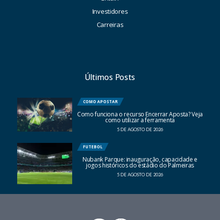
Investidores
Carreiras
Últimos Posts
COMO APOSTAR
Como funciona o recurso Encerrar Aposta? Veja
como utilizar a ferramenta
5 DE AGOSTO DE 2026
FUTEBOL
Nubank Parque: inauguração, capacidade e
jogos históricos do estádio do Palmeiras
5 DE AGOSTO DE 2026