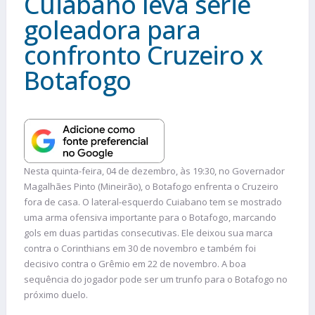
Cuiabano leva série
goleadora para
confronto Cruzeiro x
Botafogo
Nesta quinta-feira, 04 de dezembro, às 19:30, no Governador
Magalhães Pinto (Mineirão), o Botafogo enfrenta o Cruzeiro
fora de casa. O lateral-esquerdo Cuiabano tem se mostrado
uma arma ofensiva importante para o Botafogo, marcando
gols em duas partidas consecutivas. Ele deixou sua marca
contra o Corinthians em 30 de novembro e também foi
decisivo contra o Grêmio em 22 de novembro. A boa
sequência do jogador pode ser um trunfo para o Botafogo no
próximo duelo.