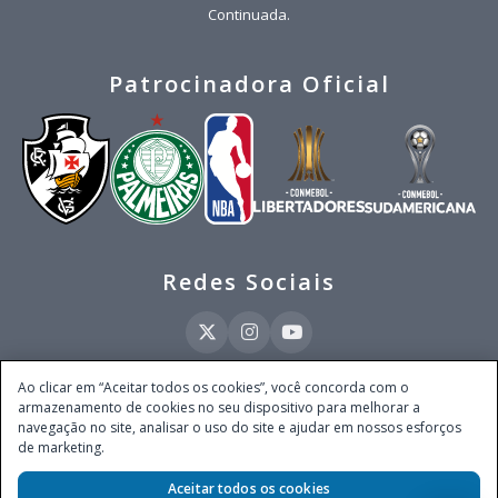
Continuada.
Patrocinadora Oficial
Redes Sociais
Ao clicar em “Aceitar todos os cookies”, você concorda com o
armazenamento de cookies no seu dispositivo para melhorar a
Este site é operado pela Ventmear Brasil LTDA (CNPJ 52.868.380/0001-84), com
navegação no site, analisar o uso do site e ajudar em nossos esforços
endereço na Avenida Brigadeiro Faria Lima, nº 4.055, 3º andar, Itaim Bibi, no
de marketing.
Município de São Paulo, Estado de São Paulo, CEP 04538-133, Brasil - empresa
autorizada a operar apostas de quota fixa em todo território nacional pela
Secretaria de Prêmios e Apostas do Ministério da Fazenda, conforme Portaria nº
Aceitar todos os cookies