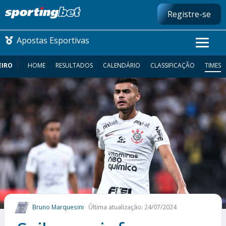
Registre-se
Apostas Esportivas
EIRO
HOME
RESULTADOS
CALENDÁRIO
CLASSIFICAÇÃO
TIMES
CONMEBOL LIBERTADORES
FUTEBOL NACIONAL
FUTEBOL INTERNACIONAL
COMO APOSTAR
MAIS ESPORTES
Bruno Marquesini
Última atualização: 24/07/2024