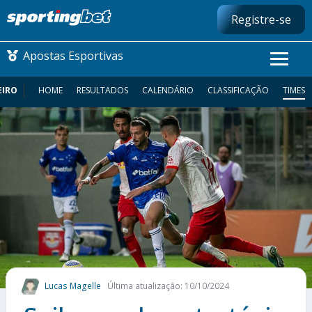
Registre-se
Apostas Esportivas
EIRO
HOME
RESULTADOS
CALENDÁRIO
CLASSIFICAÇÃO
TIMES
CONMEBOL LIBERTADORES
FUTEBOL NACIONAL
FUTEBOL INTERNACIONAL
COMO APOSTAR
MAIS ESPORTES
Lucas Magelle
Última atualização: 10/10/2024