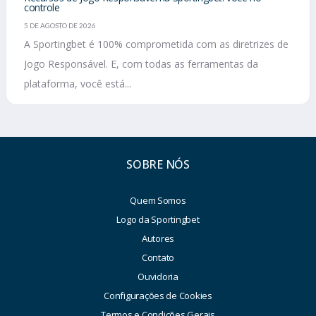
controle
5 DE AGOSTO DE 2026
A Sportingbet é 100% comprometida com as diretrizes de
Jogo Responsável. E, com todas as ferramentas da
plataforma, você está...
SOBRE NÓS
Quem Somos
Logo da Sportingbet
Autores
Contato
Ouvidoria
Configurações de Cookies
Termos e Condições Gerais