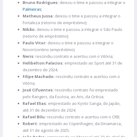
Bruno Rodrigues:
deixou o time e passou a integrar o
Palmeiras;
Matheus Jussa:
deixou o time e passou a integrar o
Fortaleza (retorno de empréstimo);
Nikão:
deixou o time e passou a integrar o São Paulo
(retorno de empréstimo);
Paulo Vitor:
deixou o time e passou a integrar o
Novorizontino (empréstimo);
Neris:
rescindiu contrato e acertou com o Vitória;
Helibelton Palacios:
emprestado ao Sport até 31 de
dezembro de 2024;
Filipe Machado:
rescindiu contrato e acertou com o
Vitória;
José Cifuentes:
rescindiu contrato foi emprestado
pelo Rangers, da Escócia, ao Aris, da Grécia;
Rafael Elias:
emprestado ao Kyoto Sanga, do Japão,
até 31 de dezembro de 2024;
Rafael Bilu:
rescindiu contrato e acertou com o CRB;
Robert:
emprestado ao Copenhagen, da Dinamarca,
até 31 de agosto de 2025;
João Pedro
: emprestado ao Mirassol até 30 de abril de