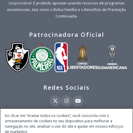
responsável
. É proibido apostar usando recursos de programas
assistenciais, tais como o Bolsa Família e o Benefício de Prestação
Continuada.
Patrocinadora Oficial
Redes Sociais
Ao clicar em “Aceitar todos os cookies”, você concorda com o
armazenamento de cookies no seu dispositivo para melhorar a
Este site é operado pela Ventmear Brasil LTDA (CNPJ 52.868.380/0001-84), com
navegação no site, analisar o uso do site e ajudar em nossos esforços
endereço na Avenida Brigadeiro Faria Lima, nº 4.055, 3º andar, Itaim Bibi, no
de marketing.
Município de São Paulo, Estado de São Paulo, CEP 04538-133, Brasil - empresa