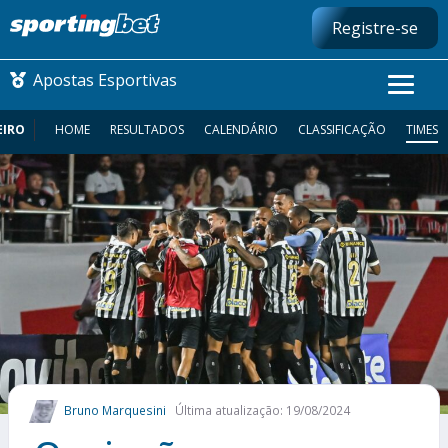
Registre-se
Apostas Esportivas
EIRO
HOME
RESULTADOS
CALENDÁRIO
CLASSIFICAÇÃO
TIMES
CONMEBOL LIBERTADORES
FUTEBOL NACIONAL
FUTEBOL INTERNACIONAL
COMO APOSTAR
MAIS ESPORTES
Bruno Marquesini
Última atualização: 19/08/2024