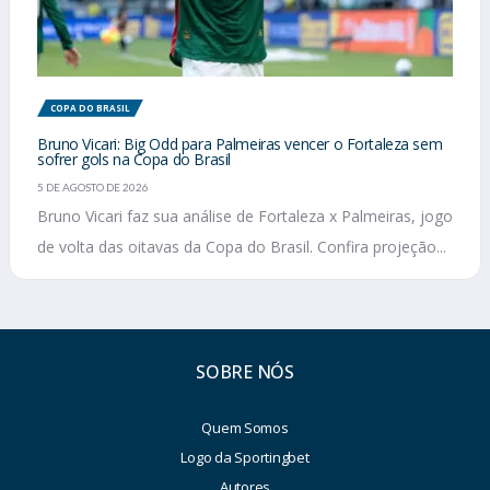
COPA DO BRASIL
Bruno Vicari: Big Odd para Palmeiras vencer o Fortaleza sem
sofrer gols na Copa do Brasil
5 DE AGOSTO DE 2026
Bruno Vicari faz sua análise de Fortaleza x Palmeiras, jogo
de volta das oitavas da Copa do Brasil. Confira projeção...
SOBRE NÓS
Quem Somos
Logo da Sportingbet
Autores