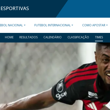
 ESPORTIVAS
EBOL NACIONAL
FUTEBOL INTERNACIONAL
COMO APOSTAR
HOME
RESULTADOS
CALENDÁRIO
CLASSIFICAÇÃO
TIMES