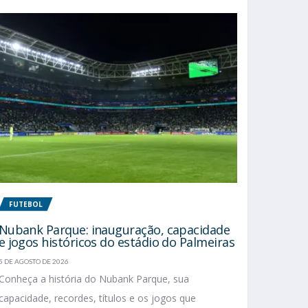
FUTEBOL
Nubank Parque: inauguração, capacidade
e jogos históricos do estádio do Palmeiras
5 DE AGOSTO DE 2026
Conheça a história do Nubank Parque, sua
capacidade, recordes, títulos e os jogos que