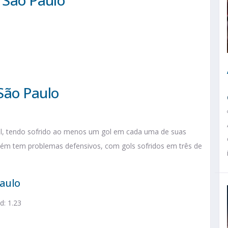
 São Paulo
São Paulo
l, tendo sofrido ao menos um gol em cada uma de suas
mbém tem problemas defensivos, com gols sofridos em três de
Paulo
: 1.23