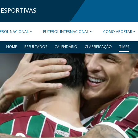
 ESPORTIVAS
EBOL NACIONAL
FUTEBOL INTERNACIONAL
COMO APOSTAR
HOME
RESULTADOS
CALENDÁRIO
CLASSIFICAÇÃO
TIMES