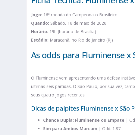
Ficha Técnica: Fluminense x
Jogo:
16ª rodada do Campeonato Brasileiro
Quando:
Sábado, 16 de maio de 2026
Horário:
19h (horário de Brasília)
Estádio:
Maracanã, no Rio de Janeiro (RJ)
As odds para Fluminense x 
O Fluminense vem apresentando uma defesa instáve
últimas seis partidas. O São Paulo, por sua vez, ta
seus quatro jogos recentes.
Dicas de palpites Fluminense x São 
Chance Dupla: Fluminense ou Empate
| Odd
Sim para Ambos Marcam
| Odd: 1.87