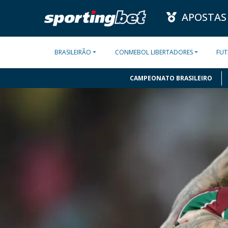
APOSTAS
BRASILEIRÃO
CONMEBOL LIBERTADORES
FUT
CAMPEONATO BRASILEIRO