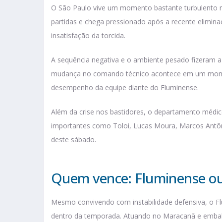
O São Paulo vive um momento bastante turbulento na
partidas e chega pressionado após a recente elimin
insatisfação da torcida.
A sequência negativa e o ambiente pesado fizeram a
mudança no comando técnico acontece em um momen
desempenho da equipe diante do Fluminense.
Além da crise nos bastidores, o departamento médi
importantes como Toloi, Lucas Moura, Marcos Antôn
deste sábado.
Quem vence: Fluminense ou
Mesmo convivendo com instabilidade defensiva, o 
dentro da temporada. Atuando no Maracanã e embalad