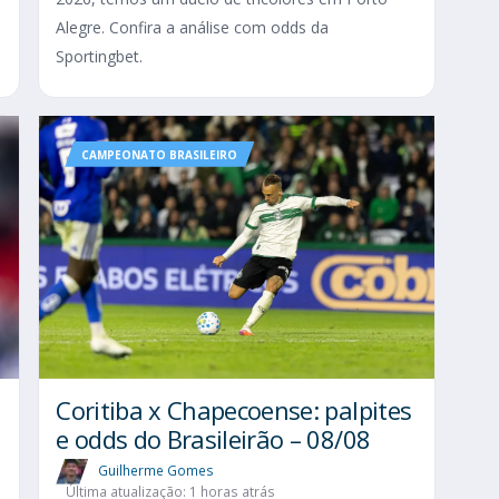
Alegre. Confira a análise com odds da
Sportingbet.
CAMPEONATO BRASILEIRO
Coritiba x Chapecoense: palpites
e odds do Brasileirão – 08/08
Guilherme Gomes
Última atualização: 1 horas atrás