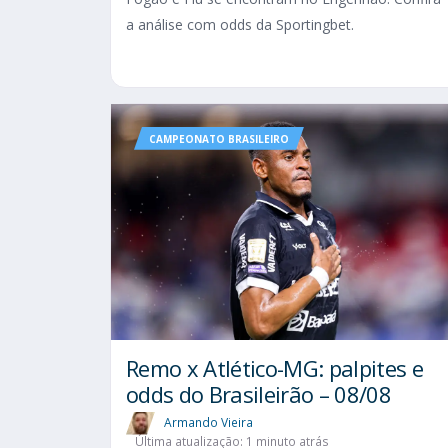
a análise com odds da Sportingbet.
CAMPEONATO BRASILEIRO
Remo x Atlético-MG: palpites e
odds do Brasileirão – 08/08
Armando Vieira
Última atualização: 1 minuto atrás