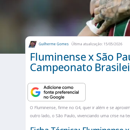
Guilherme Gomes
Última atualização: 15/05/2026
Fluminense x São Pau
Campeonato Brasilei
O Fluminense, firme no G4, quer ir além e se aproxima
outro lado, o São Paulo, vivenciando uma crise na t