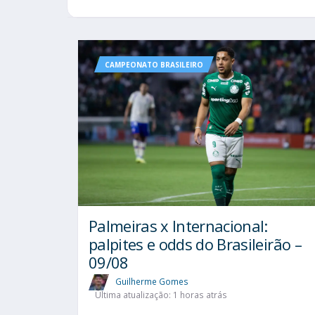
CAMPEONATO BRASILEIRO
Palmeiras x Internacional:
palpites e odds do Brasileirão –
09/08
Guilherme Gomes
Última atualização: 1 horas atrás