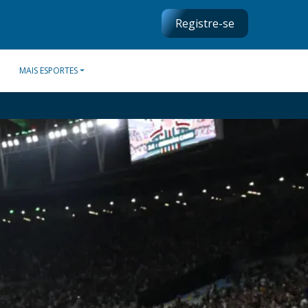
Registre-se
MAIS ESPORTES