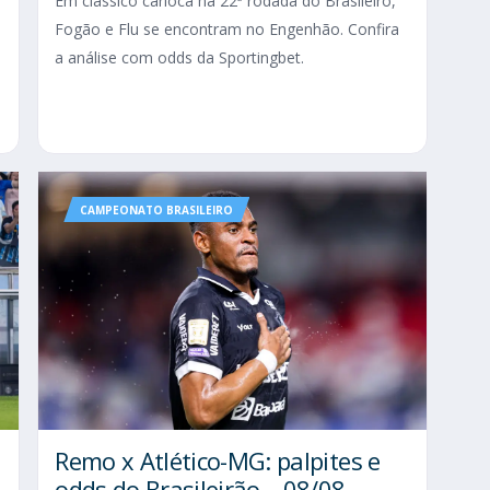
Em clássico carioca na 22ª rodada do Brasileiro,
Fogão e Flu se encontram no Engenhão. Confira
a análise com odds da Sportingbet.
CAMPEONATO BRASILEIRO
Remo x Atlético-MG: palpites e
odds do Brasileirão – 08/08