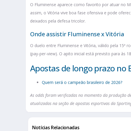
O Fluminense aparece como favorito por atuar no Ma
assim, o Vitória vive boa fase ofensiva e pode ofere
deixados pela defesa tricolor.
Onde assistir Fluminense x Vitória
O duelo entre Fluminense e Vitória, válido pela 15ª r
(pay-per-view). O apito inicial está previsto para às 
Apostas de longo prazo no B
Quem será o campeão brasileiro de 2026?
As odds foram verificadas no momento da produção des
atualizadas na seção de apostas esportivas da Sportin
Notícias Relacionadas