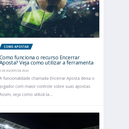
COMO APOSTAR
Como funciona o recurso Encerrar
Aposta? Veja como utilizar a ferramenta
5 DE AGOSTO DE 2026
A funcionalidade chamada Encerrar Aposta deixa o
jogador com maior controle sobre suas apostas.
Assim, veja como utilizá-la....