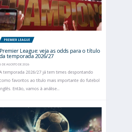
PREMIER LEAGUE
Premier League: veja as odds para o título
da temporada 2026/27
6 DE AGOSTO DE 2026
A temporada 2026/27 já tem times despontando
como favoritos ao título mais importante do futebol
inglês. Então, vamos à análise...