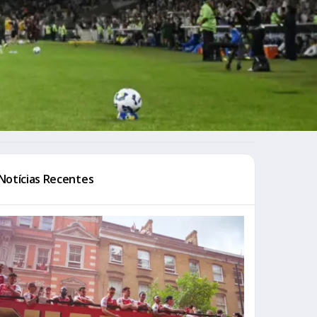
Notícias Recentes