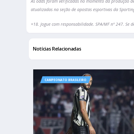
As odds foram verificadas no momento da produção des
atualizadas na seção de apostas esportivas da Sportin
+18. Jogue com responsabilidade. SPA/MF nº 247. Se de
Notícias Relacionadas
CAMPEONATO BRASILEIRO