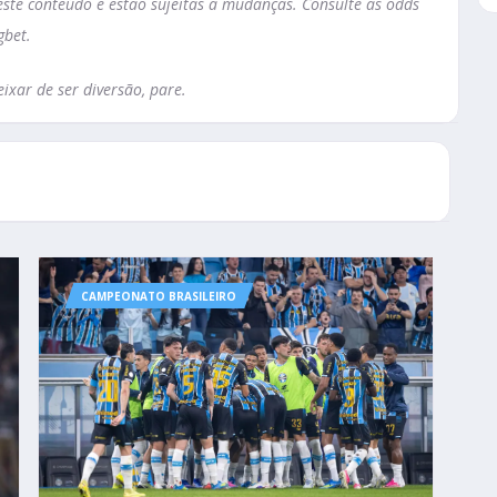
te conteúdo e estão sujeitas a mudanças. Consulte as odds
gbet.
ixar de ser diversão, pare.
CAMPEONATO BRASILEIRO