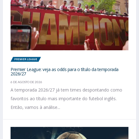
PREMIER LEAGUE
Premier League: veja as odds para o título da temporada
2026/27
6 DE AGOSTO DE 2026
A temporada 2026/27 já tem times despontando como
favoritos ao título mais importante do futebol inglês.
Então, vamos à análise...