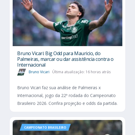
Bruno Vicari: Big Odd para Mauricio, do
Palmeiras, marcar ou dar assistência contra o
Internacional
Bruno Vicari
Última atualização: 16 horas atrás
Bruno Vicari faz sua análise de Palmeiras x
Internacional, jogo da 22ª rodada do Campeonato
Brasileiro 2026. Confira projeção e odds da partida.
CAMPEONATO BRASILEIRO