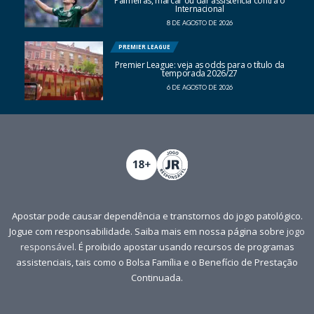
Palmeiras, marcar ou dar assistência contra o
Internacional
8 DE AGOSTO DE 2026
PREMIER LEAGUE
Premier League: veja as odds para o título da
temporada 2026/27
6 DE AGOSTO DE 2026
Apostar pode causar dependência e transtornos do jogo patológico.
Jogue com responsabilidade. Saiba mais em nossa página sobre
jogo
responsável
. É proibido apostar usando recursos de programas
assistenciais, tais como o Bolsa Família e o Benefício de Prestação
Continuada.