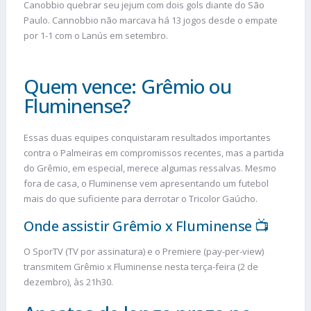
Canobbio quebrar seu jejum com dois gols diante do São
Paulo. Cannobbio não marcava há 13 jogos desde o empate
por 1-1 com o Lanús em setembro.
Quem vence: Grêmio ou
Fluminense?
Essas duas equipes conquistaram resultados importantes
contra o Palmeiras em compromissos recentes, mas a partida
do Grêmio, em especial, merece algumas ressalvas. Mesmo
fora de casa, o Fluminense vem apresentando um futebol
mais do que suficiente para derrotar o Tricolor Gaúcho.
Onde assistir Grêmio x Fluminense 📺
O SporTV (TV por assinatura) e o Premiere (pay-per-view)
transmitem Grêmio x Fluminense nesta terça-feira (2 de
dezembro), às 21h30.