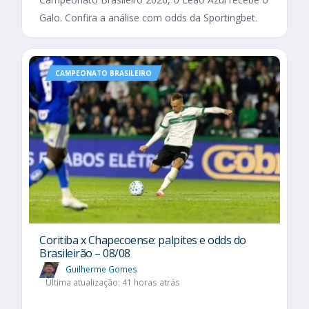
Galo. Confira a análise com odds da Sportingbet.
CAMPEONATO BRASILEIRO
Coritiba x Chapecoense: palpites e odds do
Brasileirão – 08/08
Guilherme Gomes
Última atualização: 41 horas atrás