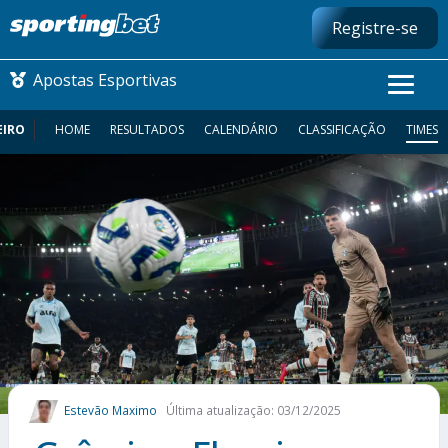
Registre-se
Apostas Esportivas
EIRO
HOME
RESULTADOS
CALENDÁRIO
CLASSIFICAÇÃO
TIMES
CONMEBOL LIBERTADORES
FUTEBOL NACIONAL
FUTEBOL INTERNACIONAL
COMO APOSTAR
MAIS ESPORTES
Estevão Maximo
Última atualização: 03/12/2025