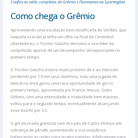
Confira as odds completas de Grêmio x Fluminense na Sportingbet.
Como chega o Grêmio
Aproveitando uma escalação bem modificada do Verdão, que
naquela ocasião já tinha um olho na final da Conmebol
Libertadores, o Tricolor Gaúcho derrotou o vice-líder da
competição apesar de um desempenho decepcionante no
primeiro tempo.
O Tricolor Gaúcho esteve muito próximo de ir ao intervalo
perdendo por 1-0 em seus domínios, mas uma jogada de
lateral na área gerou uma rara oportunidade de gol no
primeiro tempo, aproveitada por Francis Amuzu. Outro
Grêmio, com uma intensidade e criatividade bem maiores,
voltou para o segundo tempo, eventualmente alcançando
esse triunfo por 3-2.
O gol da virada gremista veio dos pés de Carlos Vinícius em
cobrança de pênalti, aumentando a sua sequência
balançando as redes para quatro partidas. Infelizmente para