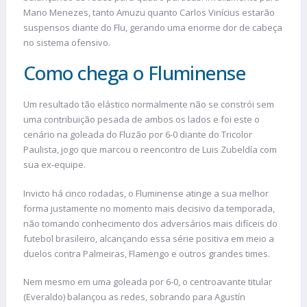
Mano Menezes, tanto Amuzu quanto Carlos Vinícius estarão
suspensos diante do Flu, gerando uma enorme dor de cabeça
no sistema ofensivo.
Como chega o Fluminense
Um resultado tão elástico normalmente não se constrói sem
uma contribuição pesada de ambos os lados e foi este o
cenário na goleada do Fluzão por 6-0 diante do Tricolor
Paulista, jogo que marcou o reencontro de Luis Zubeldía com
sua ex-equipe.
Invicto há cinco rodadas, o Fluminense atinge a sua melhor
forma justamente no momento mais decisivo da temporada,
não tomando conhecimento dos adversários mais difíceis do
futebol brasileiro, alcançando essa série positiva em meio a
duelos contra Palmeiras, Flamengo e outros grandes times.
Nem mesmo em uma goleada por 6-0, o centroavante titular
(Everaldo) balançou as redes, sobrando para Agustín