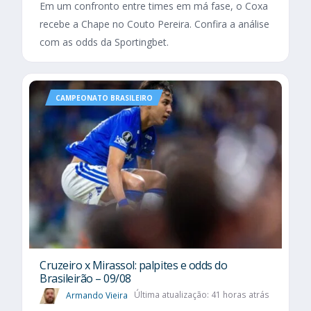
Em um confronto entre times em má fase, o Coxa
recebe a Chape no Couto Pereira. Confira a análise
com as odds da Sportingbet.
CAMPEONATO BRASILEIRO
Cruzeiro x Mirassol: palpites e odds do
Brasileirão – 09/08
Armando Vieira
Última atualização: 41 horas atrás