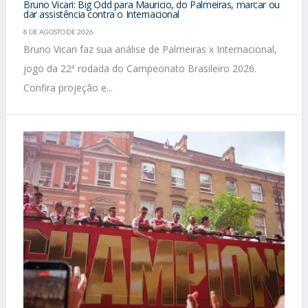
Bruno Vicari: Big Odd para Mauricio, do Palmeiras, marcar ou
dar assistência contra o Internacional
8 DE AGOSTO DE 2026
Bruno Vicari faz sua análise de Palmeiras x Internacional,
jogo da 22ª rodada do Campeonato Brasileiro 2026.
Confira projeção e...