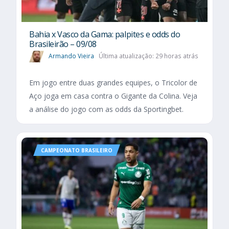
Bahia x Vasco da Gama: palpites e odds do
Brasileirão – 09/08
Armando Vieira
Última atualização: 29 horas atrás
Em jogo entre duas grandes equipes, o Tricolor de
Aço joga em casa contra o Gigante da Colina. Veja
a análise do jogo com as odds da Sportingbet.
CAMPEONATO BRASILEIRO