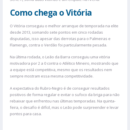
Como chega o Vitória
O Vitória conseguiu o melhor arranque de temporada na elite
desde 2013, somando sete pontos em cinco rodadas
disputadas, isso apesar das derrotas para o Palmeiras e
Flamengo, contra o Verdão foi particularmente pesada.
Na última rodada, o Leão da Barra conseguiu uma vitória
motivadora por 2 a 0 contra o Atlético Mineiro, mostrando que
a equipe está competitiva, mesmo que os resultados nem
sempre mostram essa mesma competitividade.
A expectativa do Rubro-Negro é de conseguir resultados
positivos de forma regular e evitar o sufoco da briga para não
rebaixar que enfrentou nas últimas temporadas. Na quinta-
feira, o desafio é difícil, mas o Leão pode surpreender e levar
pontos para casa.