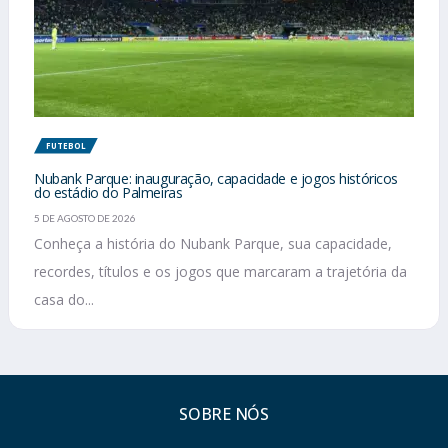
FUTEBOL
Nubank Parque: inauguração, capacidade e jogos históricos
do estádio do Palmeiras
5 DE AGOSTO DE 2026
Conheça a história do Nubank Parque, sua capacidade,
recordes, títulos e os jogos que marcaram a trajetória da
casa do...
SOBRE NÓS