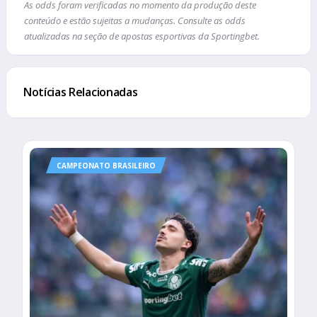
As odds foram verificadas no momento da produção deste
conteúdo e estão sujeitas a mudanças. Consulte as odds
atualizadas na seção de apostas esportivas da Sportingbet.
Notícias Relacionadas
CAMPEONATO BRASILEIRO