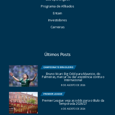
Programa de Afiliados
Entain
Investidores
Carreiras
Últimos Posts
CAMPEONATO BRASILEIRO
Bruno Vicari: Big Odd para Mauricio, do
Palmeiras, marcar ou dar assistência contra o
Internacional
8 DE AGOSTO DE 2026
PREMIER LEAGUE
Premier League: veja as odds para o título da
temporada 2026/27
6 DE AGOSTO DE 2026