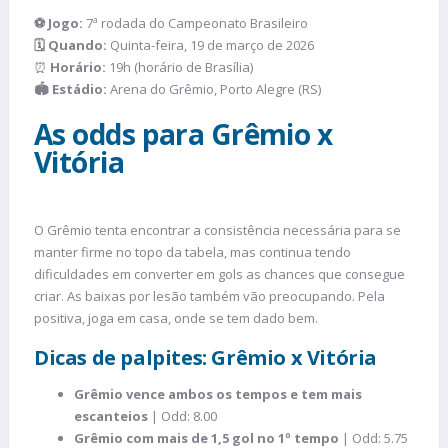
⚽ Jogo:
7ª rodada do Campeonato Brasileiro
🗓️ Quando:
Quinta-feira, 19 de março de 2026
⏰
Horário:
19h (horário de Brasília)
🏟️ Estádio:
Arena do Grêmio, Porto Alegre (RS)
As odds para Grêmio x
Vitória
O Grêmio tenta encontrar a consistência necessária para se
manter firme no topo da tabela, mas continua tendo
dificuldades em converter em gols as chances que consegue
criar. As baixas por lesão também vão preocupando. Pela
positiva, joga em casa, onde se tem dado bem.
Dicas de palpites: Grêmio x Vitória
Grêmio vence ambos os tempos e tem mais
escanteios
| Odd: 8.00
Grêmio com mais de 1,5 gol no 1º tempo
| Odd: 5.75