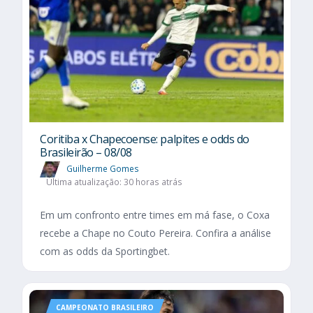
Coritiba x Chapecoense: palpites e odds do
Brasileirão – 08/08
Guilherme Gomes
Última atualização: 30 horas atrás
Em um confronto entre times em má fase, o Coxa
recebe a Chape no Couto Pereira. Confira a análise
com as odds da Sportingbet.
CAMPEONATO BRASILEIRO