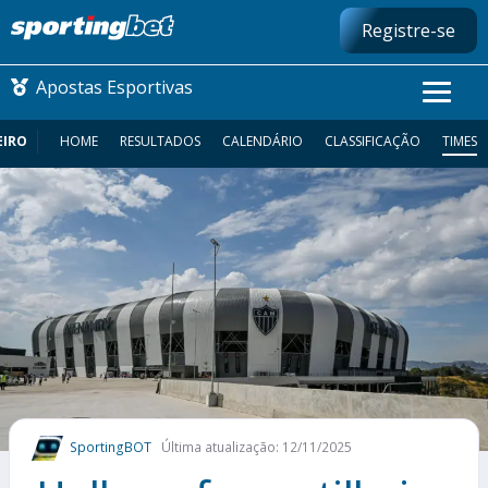
Registre-se
Apostas Esportivas
EIRO
HOME
RESULTADOS
CALENDÁRIO
CLASSIFICAÇÃO
TIMES
CONMEBOL LIBERTADORES
FUTEBOL NACIONAL
FUTEBOL INTERNACIONAL
COMO APOSTAR
MAIS ESPORTES
SportingBOT
Última atualização: 12/11/2025