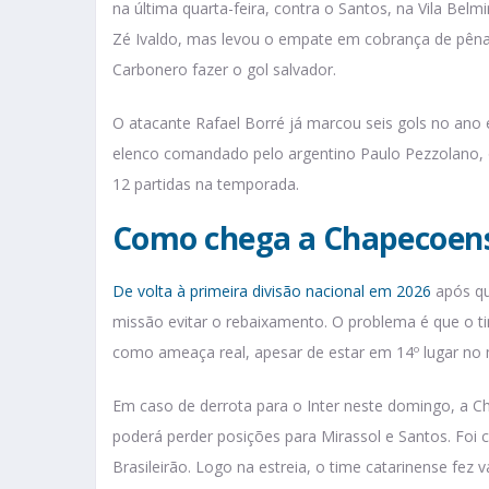
na última quarta-feira, contra o Santos, na Vila Belm
Zé Ivaldo, mas levou o empate em cobrança de pêna
Carbonero fazer o gol salvador.
O atacante Rafael Borré já marcou seis gols no ano e é
elenco comandado pelo argentino Paulo Pezzolano, o
12 partidas na temporada.
Como chega a Chapecoen
De volta à primeira divisão nacional em 2026
após qu
missão evitar o rebaixamento. O problema é que o t
como ameaça real, apesar de estar em 14º lugar n
Em caso de derrota para o Inter neste domingo, a C
poderá perder posições para Mirassol e Santos. Foi c
Brasileirão. Logo na estreia, o time catarinense fez 