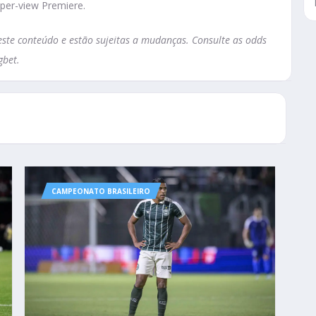
-per-view Premiere.
te conteúdo e estão sujeitas a mudanças. Consulte as odds
gbet.
CAMPEONATO BRASILEIRO