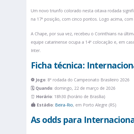
Um novo triunfo colorado nesta oitava rodada signifi
na 17ª posição, com cinco pontos. Logo acima, com s
A Chape, por sua vez, recebeu o Corinthians na últim
equipe catarinense ocupa a 14ª colocação e, em caso
Inter.
Ficha técnica: Internacio
⚽
Jogo
: 8ª rodada do Campeonato Brasileiro 2026
🗓️
Quando
: domingo, 22 de março de 2026
⏰
Horário
: 18h30 (horário de Brasília)
🏟️
Estádio
:
Beira-Rio
, em Porto Alegre (RS)
As odds para Internacion