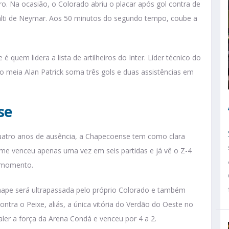
iro. Na ocasião, o Colorado abriu o placar após gol contra de
lti de Neymar. Aos 50 minutos do segundo tempo, coube a
 quem lidera a lista de artilheiros do Inter. Líder técnico do
 meia Alan Patrick soma três gols e duas assistências em
se
atro anos de ausência, a Chapecoense tem como clara
ime venceu apenas uma vez em seis partidas e já vê o Z-4
o momento.
hape será ultrapassada pelo próprio Colorado e também
ontra o Peixe, aliás, a única vitória do Verdão do Oeste no
valer a força da Arena Condá e venceu por 4 a 2.