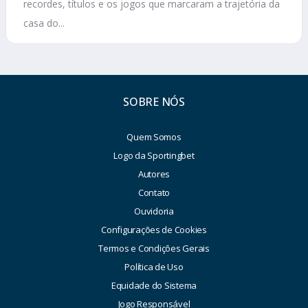
recordes, títulos e os jogos que marcaram a trajetória da
casa do...
SOBRE NÓS
Quem Somos
Logo da Sportingbet
Autores
Contato
Ouvidoria
Configurações de Cookies
Termos e Condições Gerais
Política de Uso
Equidade do Sistema
Jogo Responsável