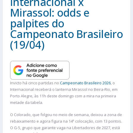
Internacional x
Mirassol: odds e
palpites do
Campeonato Brasileiro
(19/04)
Invicto há cinco partidas no
Campeonato Brasileiro 2026
, o
Internacional receberá o lanterna Mirassol no Beira-Rio, em
Porto Alegre, às 11h deste domingo com a mira na primeira
metade da tabela.
O Colorado, que folgou no meio de semana, deixou a zona de
rebaixamento e agora figura na 14ª colocação, com 13 pontos.
O G-5, grupo que garante vaga na Libertadores de 2027, está