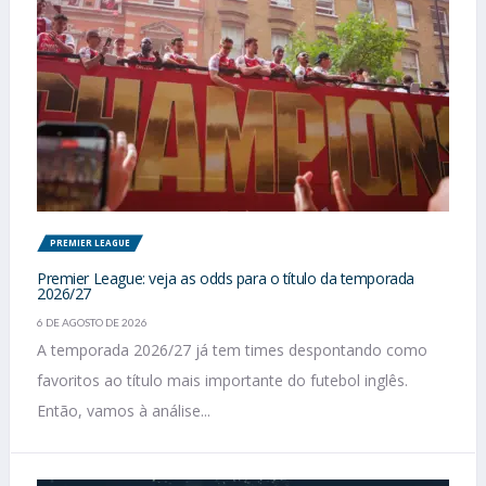
PREMIER LEAGUE
Premier League: veja as odds para o título da temporada
2026/27
6 DE AGOSTO DE 2026
A temporada 2026/27 já tem times despontando como
favoritos ao título mais importante do futebol inglês.
Então, vamos à análise...