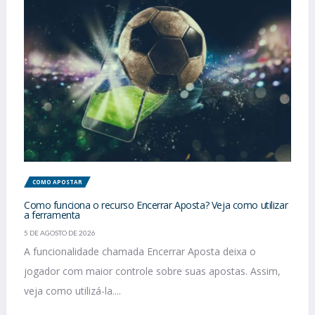
COMO APOSTAR
Como funciona o recurso Encerrar Aposta? Veja como utilizar
a ferramenta
5 DE AGOSTO DE 2026
A funcionalidade chamada Encerrar Aposta deixa o
jogador com maior controle sobre suas apostas. Assim,
veja como utilizá-la....