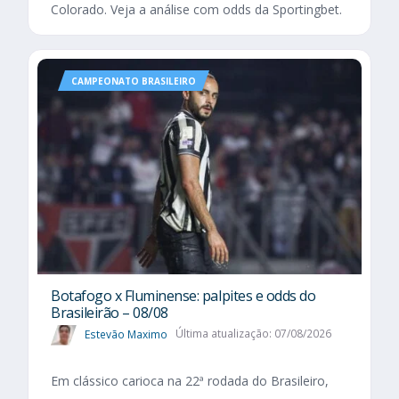
Colorado. Veja a análise com odds da Sportingbet.
CAMPEONATO BRASILEIRO
Botafogo x Fluminense: palpites e odds do
Brasileirão – 08/08
Estevão Maximo
Última atualização: 07/08/2026
Em clássico carioca na 22ª rodada do Brasileiro,