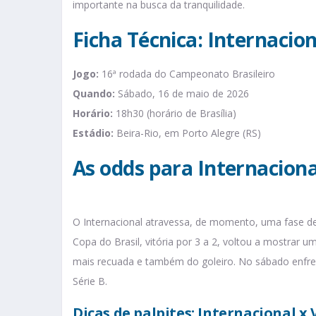
importante na busca da tranquilidade.
Ficha Técnica: Internacion
Jogo:
16ª rodada do Campeonato Brasileiro
Quando:
Sábado, 16 de maio de 2026
Horário:
18h30 (horário de Brasília)
Estádio:
Beira-Rio, em Porto Alegre (RS)
As odds para Internaciona
O Internacional atravessa, de momento, uma fase de
Copa do Brasil, vitória por 3 a 2, voltou a mostrar
mais recuada e também do goleiro. No sábado enfr
Série B.
Dicas de palpites: Internacional 