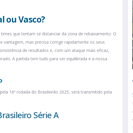
l ou Vasco?
re times que tentam se distanciar da zona de rebaixamento. O
de vantagem, mas precisa corrigir rapidamente os seus
nsistência de resultados e, com um ataque mais eficaz,
rado. A partida tem tudo para ser equilibrada e a nossa
o
pela 16ª rodada do Brasileirão 2025, será transmitido pela
rasileiro Série A