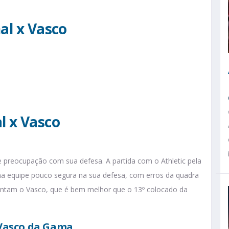
al x Vasco
l x Vasco
 preocupação com sua defesa. A partida com o Athletic pela
 uma equipe pouco segura na sua defesa, com erros da quadra
entam o Vasco, que é bem melhor que o 13º colocado da
x Vasco da Gama