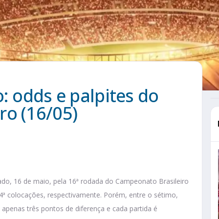
: odds e palpites do
ro (16/05)
bado, 16 de maio, pela 16ª rodada do Campeonato Brasileiro
4ª colocações, respectivamente. Porém, entre o sétimo,
 apenas três pontos de diferença e cada partida é