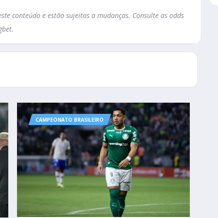
te conteúdo e estão sujeitas a mudanças. Consulte as odds
gbet.
CAMPEONATO BRASILEIRO