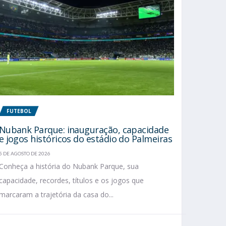
FUTEBOL
Nubank Parque: inauguração, capacidade
e jogos históricos do estádio do Palmeiras
5 DE AGOSTO DE 2026
Conheça a história do Nubank Parque, sua
capacidade, recordes, títulos e os jogos que
marcaram a trajetória da casa do...