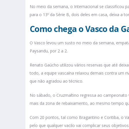
No meio da semana, o Internacional se classificou pa
para o 13º da Série B, dois deles em casa, deixa a t
Como chega o Vasco da 
O Vasco levou um susto no meio da semana, empatan
Paysandu, por 2 a 2.
Renato Gaúcho utilizou vários reservas que até deix
todo, a equipe vascaína relaxou demais contra um riv
que não agradou ao técnico.
No sábado, o Cruzmaltino regressa ao campeonato vis
mais da zona de rebaixamento, ao mesmo tempo que
Com 20 pontos, tal como Bragantino e Coritiba, o V
pelo que qualquer vacilo vai complicar seus objetivos