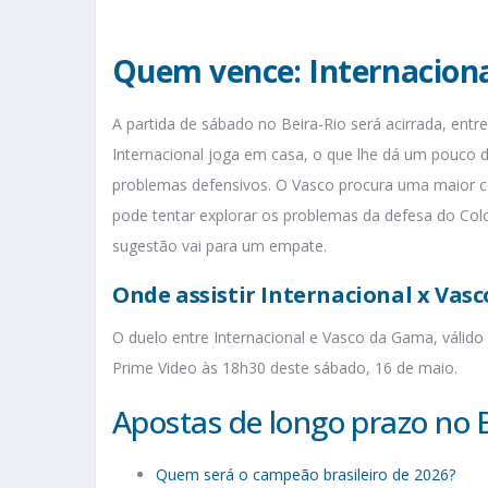
Quem vence: Internaciona
A partida de sábado no Beira-Rio será acirrada, ent
Internacional joga em casa, o que lhe dá um pouco 
problemas defensivos. O Vasco procura uma maior co
pode tentar explorar os problemas da defesa do Colo
sugestão vai para um empate.
Onde assistir Internacional x Vasc
O duelo entre Internacional e Vasco da Gama, válido 
Prime Video às 18h30 deste sábado, 16 de maio.
Apostas de longo prazo no B
Quem será o campeão brasileiro de 2026?