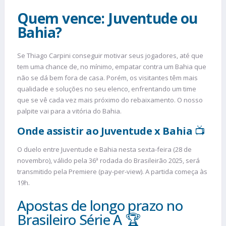
Quem vence: Juventude ou
Bahia?
Se Thiago Carpini conseguir motivar seus jogadores, até que
tem uma chance de, no mínimo, empatar contra um Bahia que
não se dá bem fora de casa. Porém, os visitantes têm mais
qualidade e soluções no seu elenco, enfrentando um time
que se vê cada vez mais próximo do rebaixamento. O nosso
palpite vai para a vitória do Bahia.
Onde assistir ao Juventude x Bahia
📺
O duelo entre Juventude e Bahia nesta sexta-feira (28 de
novembro), válido pela 36ª rodada do Brasileirão 2025, será
transmitido pela Premiere (pay-per-view). A partida começa às
19h.
Apostas de longo prazo no
Brasileiro Série A 🏆