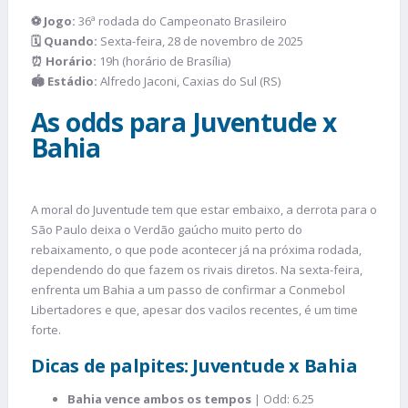
⚽ Jogo:
36ª rodada do Campeonato Brasileiro
🗓️ Quando:
Sexta-feira, 28 de novembro de 2025
⏰ Horário:
19h (horário de Brasília)
🏟️ Estádio:
Alfredo Jaconi, Caxias do Sul (RS)
As odds para Juventude x
Bahia
A moral do Juventude tem que estar embaixo, a derrota para o
São Paulo deixa o Verdão gaúcho muito perto do
rebaixamento, o que pode acontecer já na próxima rodada,
dependendo do que fazem os rivais diretos. Na sexta-feira,
enfrenta um Bahia a um passo de confirmar a Conmebol
Libertadores e que, apesar dos vacilos recentes, é um time
forte.
Dicas de palpites: Juventude x Bahia
Bahia vence ambos os tempos
| Odd: 6.25