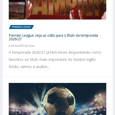
PREMIER LEAGUE
Premier League: veja as odds para o título da temporada
2026/27
6 DE AGOSTO DE 2026
A temporada 2026/27 já tem times despontando como
favoritos ao título mais importante do futebol inglês.
Então, vamos à análise...