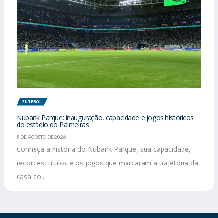
FUTEBOL
Nubank Parque: inauguração, capacidade e jogos históricos
do estádio do Palmeiras
5 DE AGOSTO DE 2026
Conheça a história do Nubank Parque, sua capacidade,
recordes, títulos e os jogos que marcaram a trajetória da
casa do...