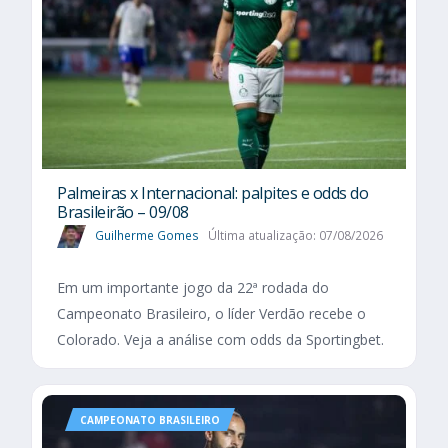
Palmeiras x Internacional: palpites e odds do
Brasileirão – 09/08
Guilherme Gomes
Última atualização: 07/08/2026
Em um importante jogo da 22ª rodada do
Campeonato Brasileiro, o líder Verdão recebe o
Colorado. Veja a análise com odds da Sportingbet.
CAMPEONATO BRASILEIRO