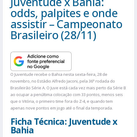
Juventude x Bahia:
odds, palpites e onde
assistir – Campeonato
Brasileiro (28/11)
O Juventude recebe o Bahia nesta sexta-feira, 28 de
novembro, no Estádio Alfredo Jaconi, pela 36ª rodada do
Brasileirão Série A. O Juve está cada vez mais perto da Série B
ao ocupar a penúltima colocação com 33 pontos, menos seis
que o Vitória, o primeiro time fora do Z-4, e quando tem
apenas nove pontos em jogo até o final da temporada.
Ficha Técnica: Juventude x
Bahia