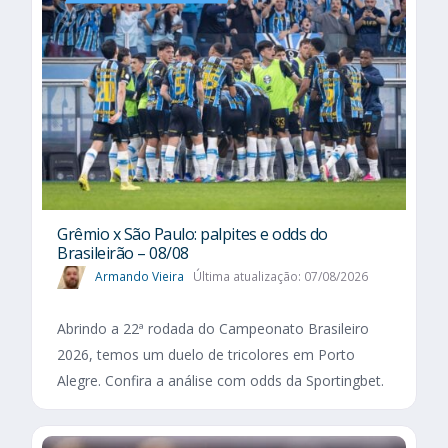
Grêmio x São Paulo: palpites e odds do
Brasileirão – 08/08
Armando Vieira
Última atualização: 07/08/2026
Abrindo a 22ª rodada do Campeonato Brasileiro
2026, temos um duelo de tricolores em Porto
Alegre. Confira a análise com odds da Sportingbet.