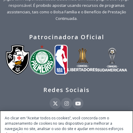
responsável
. É proibido apostar usando recursos de programas
assistenciais, tais como o Bolsa Família e o Benefício de Prestação
Continuada.
Patrocinadora Oficial
Redes Sociais
Ao clicar em “Aceitar todos os cookies”, você concorda com o
armazenamento de cookies no seu dispositivo para melhorar a
Este site é operado pela Ventmear Brasil LTDA (CNPJ 52.868.380/0001-84), com
navegação no site, analisar o uso do site e ajudar em nossos esforços
endereço na Avenida Brigadeiro Faria Lima, nº 4.055, 3º andar, Itaim Bibi, no