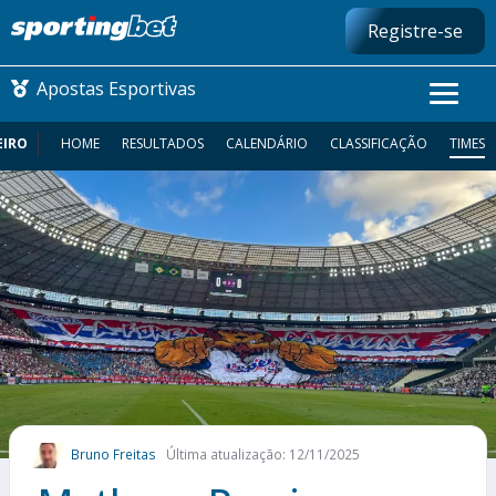
Registre-se
Apostas Esportivas
EIRO
HOME
RESULTADOS
CALENDÁRIO
CLASSIFICAÇÃO
TIMES
CONMEBOL LIBERTADORES
FUTEBOL NACIONAL
FUTEBOL INTERNACIONAL
COMO APOSTAR
MAIS ESPORTES
Bruno Freitas
Última atualização: 12/11/2025