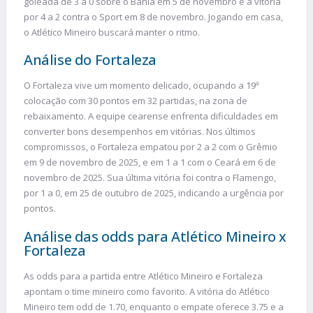
goleada de 3 a 0 sobre o Bahia em 5 de novembro e a vitória
por 4 a 2 contra o Sport em 8 de novembro. Jogando em casa,
o Atlético Mineiro buscará manter o ritmo.
Análise do Fortaleza
O Fortaleza vive um momento delicado, ocupando a 19ª
colocação com 30 pontos em 32 partidas, na zona de
rebaixamento. A equipe cearense enfrenta dificuldades em
converter bons desempenhos em vitórias. Nos últimos
compromissos, o Fortaleza empatou por 2 a 2 com o Grêmio
em 9 de novembro de 2025, e em 1 a 1 com o Ceará em 6 de
novembro de 2025. Sua última vitória foi contra o Flamengo,
por 1 a 0, em 25 de outubro de 2025, indicando a urgência por
pontos.
Análise das odds para Atlético Mineiro x
Fortaleza
As odds para a partida entre Atlético Mineiro e Fortaleza
apontam o time mineiro como favorito. A vitória do Atlético
Mineiro tem odd de 1.70, enquanto o empate oferece 3.75 e a