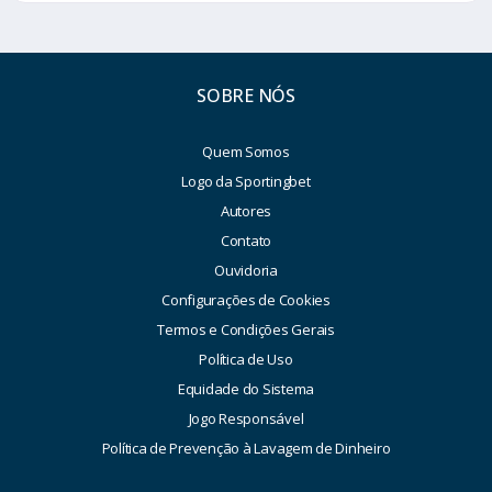
SOBRE NÓS
Quem Somos
Logo da Sportingbet
Autores
Contato
Ouvidoria
Configurações de Cookies
Termos e Condições Gerais
Política de Uso
Equidade do Sistema
Jogo Responsável
Política de Prevenção à Lavagem de Dinheiro