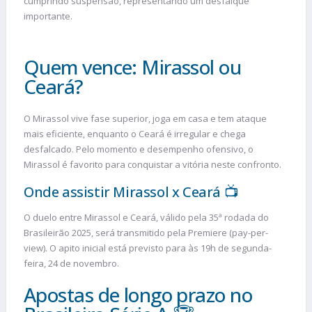
cumprindo suspensão, representando um desfalque
importante.
Quem vence: Mirassol ou
Ceará?
O Mirassol vive fase superior, joga em casa e tem ataque
mais eficiente, enquanto o Ceará é irregular e chega
desfalcado. Pelo momento e desempenho ofensivo, o
Mirassol é favorito para conquistar a vitória neste confronto.
Onde assistir Mirassol x Ceará 📺
O duelo entre Mirassol e Ceará, válido pela 35ª rodada do
Brasileirão 2025, será transmitido pela Premiere (pay-per-
view). O apito inicial está previsto para às 19h de segunda-
feira, 24 de novembro.
Apostas de longo prazo no