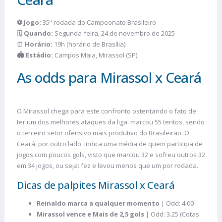
⚽ Jogo:
35ª rodada do Campeonato Brasileiro
🗓️ Quando:
Segunda-feira, 24 de novembro de 2025
⏰
Horário:
19h (horário de Brasília)
🏟️ Estádio:
Campos Maia, Mirassol (SP)
As odds para Mirassol x Ceará
O Mirassol chega para este confronto ostentando o fato de
ter um dos melhores ataques da liga: marcou 55 tentos, sendo
o terceiro setor ofensivo mais produtivo do Brasileirão. O
Ceará, por outro lado, indica uma média de quem participa de
jogos com poucos gols, visto que marcou 32 e sofreu outros 32
em 34 jogos, ou seja: fez e levou menos que um por rodada.
Dicas de palpites Mirassol x Ceará
Reinaldo marca a qualquer momento
| Odd: 4.00
Mirassol vence e Mais de 2,5 gols
| Odd: 3.25 (Cotas