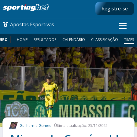
Registre-se
Apostas Esportivas
EIRO
HOME
RESULTADOS
CALENDÁRIO
CLASSIFICAÇÃO
TIMES
CONMEBOL LIBERTADORES
FUTEBOL NACIONAL
FUTEBOL INTERNACIONAL
COMO APOSTAR
MAIS ESPORTES
Guilherme Gomes
Última atualização: 25/11/2025