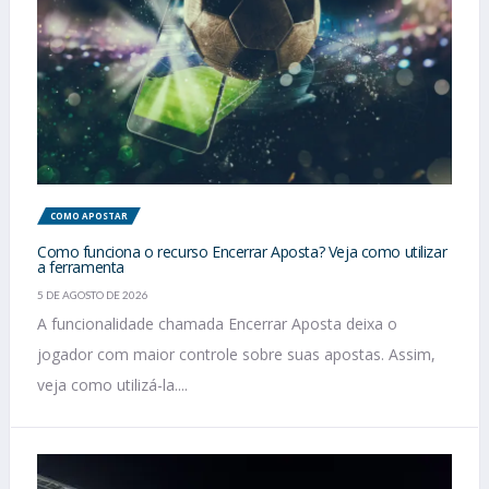
COMO APOSTAR
Como funciona o recurso Encerrar Aposta? Veja como utilizar
a ferramenta
5 DE AGOSTO DE 2026
A funcionalidade chamada Encerrar Aposta deixa o
jogador com maior controle sobre suas apostas. Assim,
veja como utilizá-la....