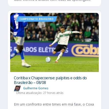
CAMPEONATO BRASILEIRO
Coritiba x Chapecoense: palpites e odds do
Brasileirão – 08/08
Guilherme Gomes
Última atualização: 27 horas atrás
Em um confronto entre times em má fase, o Coxa