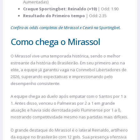
Aumentadas)
Craque Sportingbet: Reinaldo (+10)
| Odd: 1.90
Resultado do Primeiro tempo
| Odd: 2.35
Confira as odds completas de Mirassol x Ceará na Sportingbet.
Como chega o Mirassol
O Mirassol vive uma temporada histórica, sendo o melhor
estreante da história do Brasileirão. Em seu primeiro ano na
elite, a equipe já garantiu vaga na Conmebol Libertadores de
2026, superando expectativas e impressionando pelo
desempenho consistente.
A equipe chega ao duelo após empatar com o Santos por 1 a
1. Antes disso, venceu o Palmeiras por 2 a 1 em grande
atuação e havia sido derrotada pelo Fluminense por 1 a 0,
mostrando competitividade mesmo nas partidas mais difíceis.
O grande destaque do Mirassol é o lateral Reinaldo, artilheiro
da equipe no Brasileirão com 12 gols. Sua presença ofensiva