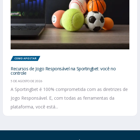
COMO APOSTAR
Recursos de Jogo Responsável na Sportingbet: você no
controle
5 DE AGOSTO DE 2026
A Sportingbet é 100% comprometida com as diretrizes de
Jogo Responsável. E, com todas as ferramentas da
plataforma, você está...