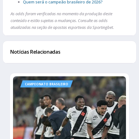
Quem será o campeão brasileiro de 2026?
As odds foram verificadas no momento da produção deste
conteúdo e estão sujeitas a mudanças. Consulte as odds
atualizadas na seção de apostas esportivas da Sportingbet.
Notícias Relacionadas
CAMPEONATO BRASILEIRO