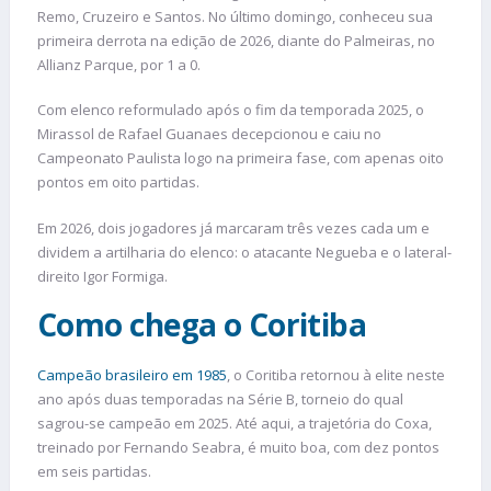
Remo, Cruzeiro e Santos. No último domingo, conheceu sua
primeira derrota na edição de 2026, diante do Palmeiras, no
Allianz Parque, por 1 a 0.
Com elenco reformulado após o fim da temporada 2025, o
Mirassol de Rafael Guanaes decepcionou e caiu no
Campeonato Paulista logo na primeira fase, com apenas oito
pontos em oito partidas.
Em 2026, dois jogadores já marcaram três vezes cada um e
dividem a artilharia do elenco: o atacante Negueba e o lateral-
direito Igor Formiga.
Como chega o Coritiba
Campeão brasileiro em 1985
, o Coritiba retornou à elite neste
ano após duas temporadas na Série B, torneio do qual
sagrou-se campeão em 2025. Até aqui, a trajetória do Coxa,
treinado por Fernando Seabra, é muito boa, com dez pontos
em seis partidas.