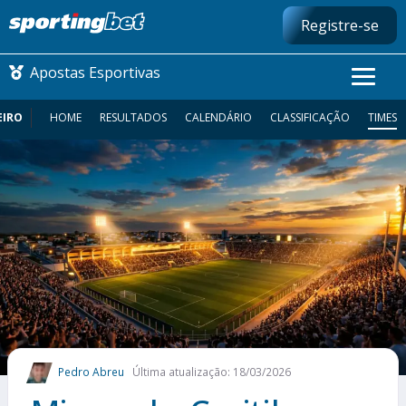
Registre-se
Apostas Esportivas
EIRO
HOME
RESULTADOS
CALENDÁRIO
CLASSIFICAÇÃO
TIMES
CONMEBOL LIBERTADORES
FUTEBOL NACIONAL
FUTEBOL INTERNACIONAL
COMO APOSTAR
MAIS ESPORTES
Pedro Abreu
Última atualização: 18/03/2026