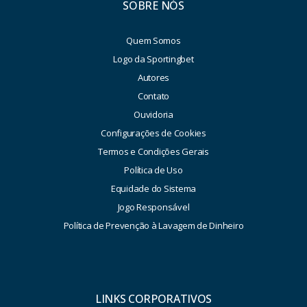
SOBRE NÓS
Quem Somos
Logo da Sportingbet
Autores
Contato
Ouvidoria
Configurações de Cookies
Termos e Condições Gerais
Política de Uso
Equidade do Sistema
Jogo Responsável
Política de Prevenção à Lavagem de Dinheiro
LINKS CORPORATIVOS