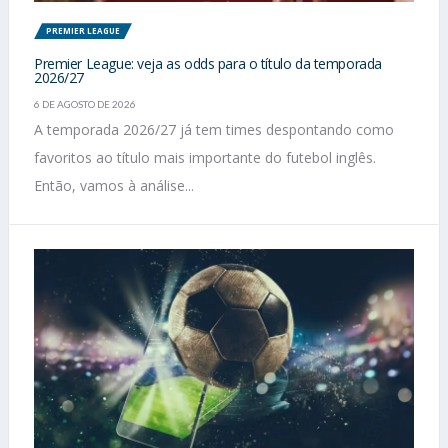
PREMIER LEAGUE
Premier League: veja as odds para o título da temporada
2026/27
6 DE AGOSTO DE 2026
A temporada 2026/27 já tem times despontando como
favoritos ao título mais importante do futebol inglês.
Então, vamos à análise...