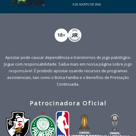
5 DE AGOSTO DE 2026
Apostar pode causar dependência e transtornos do jogo patológico.
Jogue com responsabilidade. Saiba mais em nossa página sobre
jogo
responsável
. É proibido apostar usando recursos de programas
assistenciais, tais como o Bolsa Família e o Benefício de Prestação
Continuada.
Patrocinadora Oficial