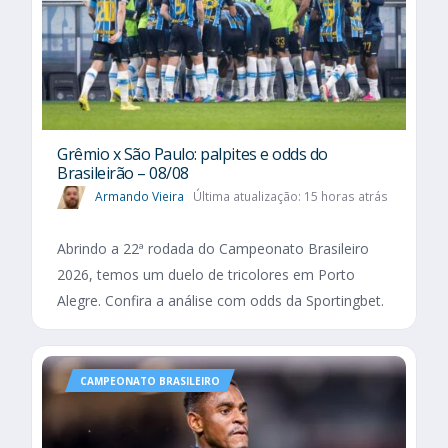
Grêmio x São Paulo: palpites e odds do
Brasileirão – 08/08
Armando Vieira
Última atualização: 15 horas atrás
Abrindo a 22ª rodada do Campeonato Brasileiro
2026, temos um duelo de tricolores em Porto
Alegre. Confira a análise com odds da Sportingbet.
CAMPEONATO BRASILEIRO