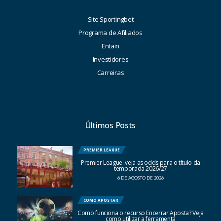
Site Sportingbet
Programa de Afiliados
Entain
Investidores
Carreiras
Últimos Posts
PREMIER LEAGUE
Premier League: veja as odds para o título da
temporada 2026/27
6 DE AGOSTO DE 2026
COMO APOSTAR
Como funciona o recurso Encerrar Aposta? Veja
como utilizar a ferramenta