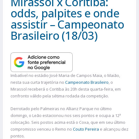
Mirassol x Coritiba:
odds, palpites e onde
assistir – Campeonato
Brasileiro (18/03)
Imbatível no estádio José Maria de Campos Maia, o Maião,
nesta sua curta trajetória no
Campeonato Brasileiro
, o
Mirassol receberá o Coritiba às 20h desta quarta-feira, em
confronto válido pela sétima rodada da competição.
Derrotado pelo Palmeiras no Allianz Parque no último
domingo, o Leão estacionou nos seis pontos e ocupa a 12ª
colocação. Seis postos acima está o Coxa, que em seu último
compromisso venceu o Remo no
Couto Pereira
e alcançou dez
pontos.