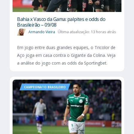
Bahia x Vasco da Gama: palpites e odds do
Brasileirão – 09/08
Armando Vieira
Última atualização: 13 horas atrás
Em jogo entre duas grandes equipes, o Tricolor de
Aço joga em casa contra o Gigante da Colina. Veja
a análise do jogo com as odds da Sportingbet.
CAMPEONATO BRASILEIRO