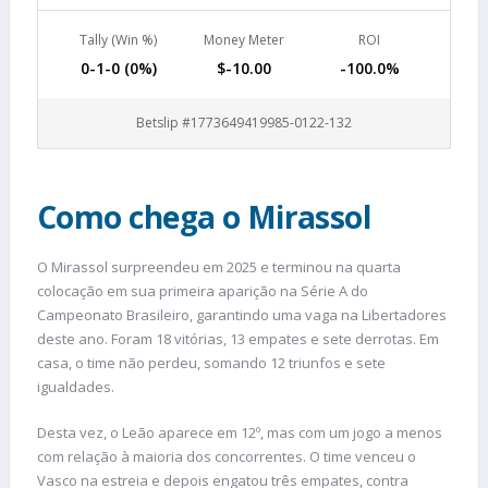
Tally (Win %)
Money Meter
ROI
0-1-0 (0%)
$-10.00
-100.0%
Betslip #1773649419985-0122-132
Como chega o Mirassol
O Mirassol surpreendeu em 2025 e terminou na quarta
colocação em sua primeira aparição na Série A do
Campeonato Brasileiro, garantindo uma vaga na Libertadores
deste ano. Foram 18 vitórias, 13 empates e sete derrotas. Em
casa, o time não perdeu, somando 12 triunfos e sete
igualdades.
Desta vez, o Leão aparece em 12º, mas com um jogo a menos
com relação à maioria dos concorrentes. O time venceu o
Vasco na estreia e depois engatou três empates, contra