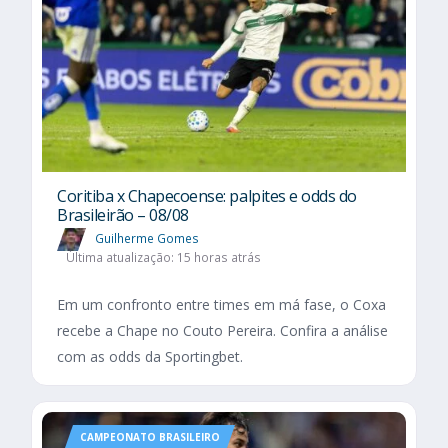
Coritiba x Chapecoense: palpites e odds do
Brasileirão – 08/08
Guilherme Gomes
Última atualização: 15 horas atrás
Em um confronto entre times em má fase, o Coxa
recebe a Chape no Couto Pereira. Confira a análise
com as odds da Sportingbet.
CAMPEONATO BRASILEIRO