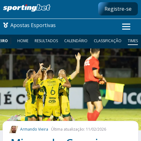
Registre-se
Apostas Esportivas
EIRO
HOME
RESULTADOS
CALENDÁRIO
CLASSIFICAÇÃO
TIMES
CONMEBOL LIBERTADORES
FUTEBOL NACIONAL
FUTEBOL INTERNACIONAL
COMO APOSTAR
MAIS ESPORTES
Armando Vieira
Última atualização: 11/02/2026