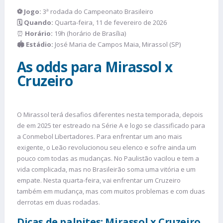
⚽ Jogo:
3ª rodada do Campeonato Brasileiro
🗓️ Quando:
Quarta-feira, 11 de fevereiro de 2026
⏰
Horário:
19h (horário de Brasília)
🏟️ Estádio:
José Maria de Campos Maia, Mirassol (SP)
As odds para Mirassol x
Cruzeiro
O Mirassol terá desafios diferentes nesta temporada, depois
de em 2025 ter estreado na Série A e logo se classificado para
a Conmebol Libertadores. Para enfrentar um ano mais
exigente, o Leão revolucionou seu elenco e sofre ainda um
pouco com todas as mudanças. No Paulistão vacilou e tem a
vida complicada, mas no Brasileirão soma uma vitória e um
empate. Nesta quarta-feira, vai enfrentar um Cruzeiro
também em mudança, mas com muitos problemas e com duas
derrotas em duas rodadas.
Dicas de palpites: Mirassol x Cruzeiro