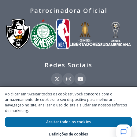
Patrocinadora Oficial
Redes Sociais
Ao clicar em “Aceitar todos os cookies”, você concorda com o
armazenamento de cookies no seu dispositivo para melhorar a
Este site é operado pela Ventmear Brasil LTDA (CNPJ 52.868.380/0001-84), com
navegação no site, analisar o uso do site e ajudar em nossos esforços
endereço na Avenida Brigadeiro Faria Lima, nº 4.055, 3º andar, Itaim Bibi, no
de marketing.
Município de São Paulo, Estado de São Paulo, CEP 04538-133, Brasil - empresa
autorizada a operar apostas de quota fixa em todo território nacional pela
Aceitar todos os cookies
Secretaria de Prêmios e Apostas do Ministério da Fazenda, conforme Portaria nº
247, de 07.02.2025, publicada no DOU em 11.2.2025.
Definições de cookies