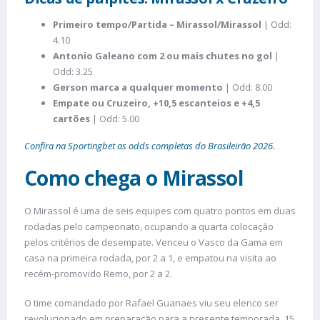
Primeiro tempo/Partida – Mirassol/Mirassol
| Odd:
4.10
Antonio Galeano com 2 ou mais chutes no gol
|
Odd: 3.25
Gerson marca a qualquer momento
| Odd: 8.00
Empate ou Cruzeiro, +10,5 escanteios e +4,5
cartões
| Odd: 5.00
Confira na Sportingbet as odds completas do Brasileirão 2026.
Como chega o Mirassol
O Mirassol é uma de seis equipes com quatro pontos em duas
rodadas pelo campeonato, ocupando a quarta colocação
pelos critérios de desempate. Venceu o Vasco da Gama em
casa na primeira rodada, por 2 a 1, e empatou na visita ao
recém-promovido Remo, por 2 a 2.
O time comandado por Rafael Guanaes viu seu elenco ser
revolucionado em preparação para a presente temporada, 15