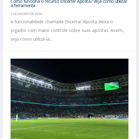
Como funciona o recurso Encerrar Aposta? Veja como utilizar
a ferramenta
5 DE AGOSTO DE 2026
A funcionalidade chamada Encerrar Aposta deixa o
jogador com maior controle sobre suas apostas. Assim,
veja como utilizá-la....