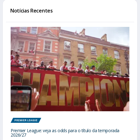
Notícias Recentes
PREMIER LEAGUE
Premier League: veja as odds para o título da temporada
2026/27