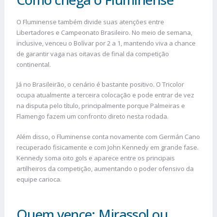
O Fluminense também divide suas atenções entre
Libertadores e Campeonato Brasileiro. No meio de semana,
inclusive, venceu o Bolívar por 2 a 1, mantendo viva a chance
de garantir vaga nas oitavas de final da competição
continental.
Já no Brasileirão, o cenário é bastante positivo. O Tricolor
ocupa atualmente a terceira colocação e pode entrar de vez
na disputa pelo título, principalmente porque Palmeiras e
Flamengo fazem um confronto direto nesta rodada.
Além disso, o Fluminense conta novamente com Germán Cano
recuperado fisicamente e com John Kennedy em grande fase.
Kennedy soma oito gols e aparece entre os principais
artilheiros da competição, aumentando o poder ofensivo da
equipe carioca.
Quem vence: Mirassol ou