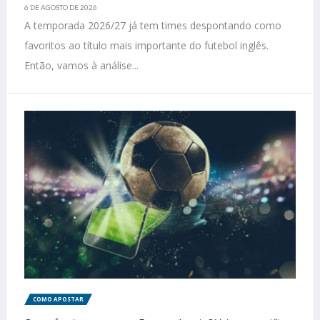
6 DE AGOSTO DE 2026
A temporada 2026/27 já tem times despontando como
favoritos ao título mais importante do futebol inglês.
Então, vamos à análise...
COMO APOSTAR