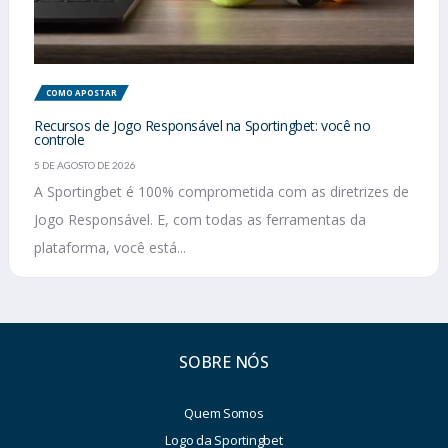
COMO APOSTAR
Recursos de Jogo Responsável na Sportingbet: você no
controle
5 DE AGOSTO DE 2026
A Sportingbet é 100% comprometida com as diretrizes de
Jogo Responsável. E, com todas as ferramentas da
plataforma, você está...
SOBRE NÓS
Quem Somos
Logo da Sportingbet