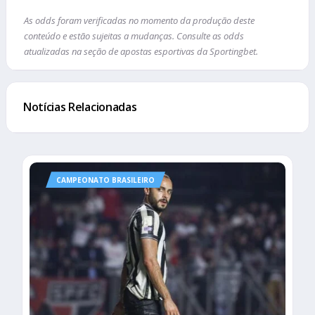
As odds foram verificadas no momento da produção deste
conteúdo e estão sujeitas a mudanças. Consulte as odds
atualizadas na seção de apostas esportivas da Sportingbet.
Notícias Relacionadas
CAMPEONATO BRASILEIRO