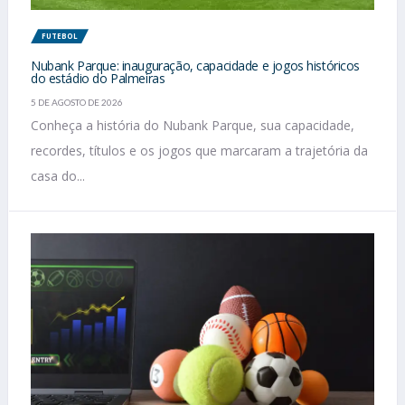
FUTEBOL
Nubank Parque: inauguração, capacidade e jogos históricos
do estádio do Palmeiras
5 DE AGOSTO DE 2026
Conheça a história do Nubank Parque, sua capacidade,
recordes, títulos e os jogos que marcaram a trajetória da
casa do...