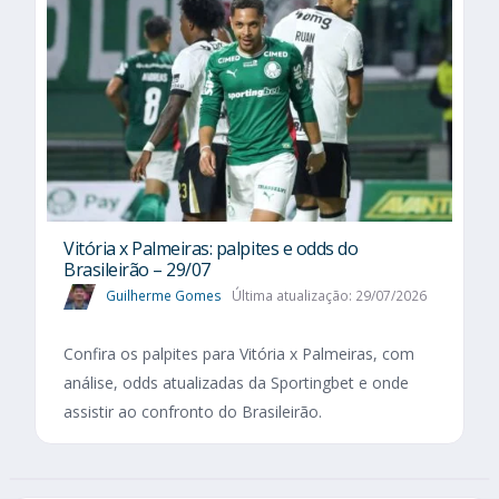
Vitória x Palmeiras: palpites e odds do
Brasileirão – 29/07
Guilherme Gomes
Última atualização: 29/07/2026
Confira os palpites para Vitória x Palmeiras, com
análise, odds atualizadas da Sportingbet e onde
assistir ao confronto do Brasileirão.