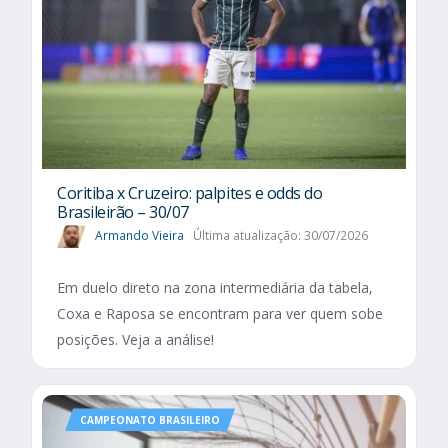
Coritiba x Cruzeiro: palpites e odds do
Brasileirão – 30/07
Armando Vieira
Última atualização: 30/07/2026
Em duelo direto na zona intermediária da tabela,
Coxa e Raposa se encontram para ver quem sobe
posições. Veja a análise!
CAMPEONATO BRASILEIRO