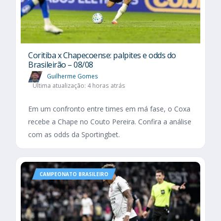
Coritiba x Chapecoense: palpites e odds do
Brasileirão – 08/08
Guilherme Gomes
Última atualização: 4 horas atrás
Em um confronto entre times em má fase, o Coxa
recebe a Chape no Couto Pereira. Confira a análise
com as odds da Sportingbet.
CAMPEONATO BRASILEIRO