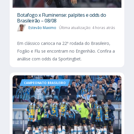
Botafogo x Fluminense: palpites e odds do
Brasileirão – 08/08
Estevão Maximo
Última atualização: 4 horas atrás
Em clássico carioca na 22ª rodada do Brasileiro,
Fogão e Flu se encontram no Engenhão. Confira a
análise com odds da Sportingbet.
CAMPEONATO BRASILEIRO