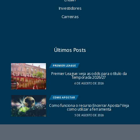
Investidores
Carreiras
Últimos Posts
PREMIER LEAGUE
Premier League: veja as odds para o título da
temporada 2026/27
6 DE AGOSTO DE 2026
COMO APOSTAR
Como funciona o recurso Encerrar Aposta? Veja
como utilizar a ferramenta
5 DE AGOSTO DE 2026