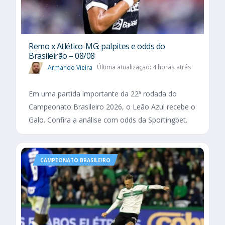
Remo x Atlético-MG: palpites e odds do
Brasileirão – 08/08
Armando Vieira
Última atualização: 4 horas atrás
Em uma partida importante da 22ª rodada do
Campeonato Brasileiro 2026, o Leão Azul recebe o
Galo. Confira a análise com odds da Sportingbet.
CAMPEONATO BRASILEIRO