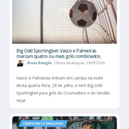
Big Odd Sportingbet: Vasco e Palmeiras
marcam quatro ou mais gols combinados
Bruno Bataglin
Última atualização: 29/07/2026
Vasco e Palmeiras entram em campo na noite
desta quarta-feira, 29 de julho, e tem Big Odd
Sportingbet para gols do Cruzmaltino e do Verdão.
Veja!
CAMPEONATO BRASILEIRO