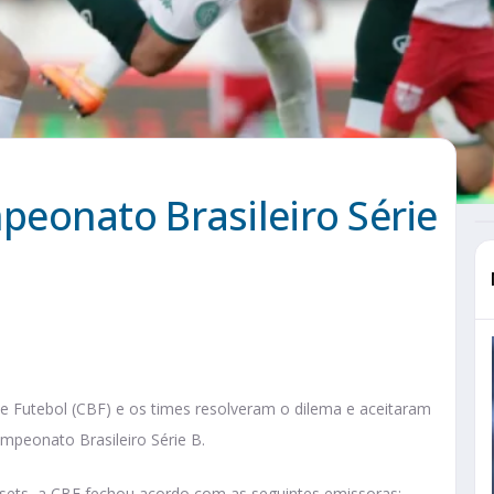
eonato Brasileiro Série
 de Futebol (CBF) e os times resolveram o dilema e aceitaram
mpeonato Brasileiro Série B.
sets, a CBF fechou acordo com as seguintes emissoras: