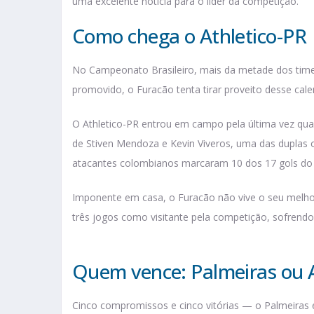
uma excelente notícia para o líder da competição.
Como chega o Athletico-PR
No Campeonato Brasileiro, mais da metade dos time
promovido, o Furacão tenta tirar proveito desse cal
O Athletico-PR entrou em campo pela última vez qu
de Stiven Mendoza e Kevin Viveros, uma das duplas o
atacantes colombianos marcaram 10 dos 17 gols do 
Imponente em casa, o Furacão não vive o seu melho
três jogos como visitante pela competição, sofrendo
Quem vence: Palmeiras ou A
Cinco compromissos e cinco vitórias — o Palmeiras 