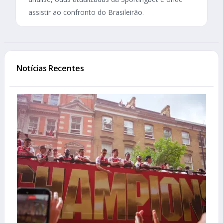
assistir ao confronto do Brasileirão.
Notícias Recentes