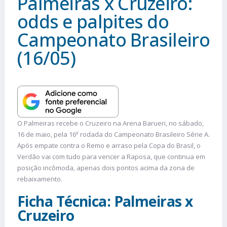
Palmeiras x Cruzeiro:
odds e palpites do
Campeonato Brasileiro
(16/05)
O Palmeiras recebe o Cruzeiro na Arena Barueri, no sábado,
16 de maio, pela 16ª rodada do Campeonato Brasileiro Série A.
Após empate contra o Remo e arraso pela Copa do Brasil, o
Verdão vai com tudo para vencer a Raposa, que continua em
posição incômoda, apenas dois pontos acima da zona de
rebaixamento.
Ficha Técnica: Palmeiras x
Cruzeiro