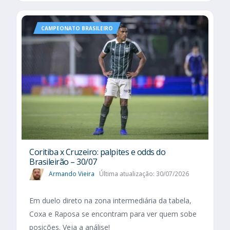
CAMPEONATO BRASILEIRO
Coritiba x Cruzeiro: palpites e odds do
Brasileirão – 30/07
Armando Vieira
Última atualização: 30/07/2026
Em duelo direto na zona intermediária da tabela,
Coxa e Raposa se encontram para ver quem sobe
posições. Veja a análise!