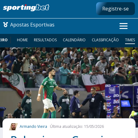
Registre-se
Apostas Esportivas
EIRO
HOME
RESULTADOS
CALENDÁRIO
CLASSIFICAÇÃO
TIMES
CONMEBOL LIBERTADORES
FUTEBOL NACIONAL
FUTEBOL INTERNACIONAL
COMO APOSTAR
MAIS ESPORTES
Armando Vieira
Última atualização: 15/05/2026