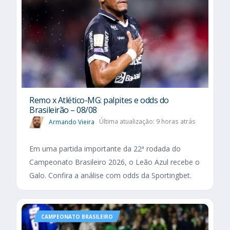
Remo x Atlético-MG: palpites e odds do
Brasileirão – 08/08
Armando Vieira
Última atualização: 9 horas atrás
Em uma partida importante da 22ª rodada do
Campeonato Brasileiro 2026, o Leão Azul recebe o
Galo. Confira a análise com odds da Sportingbet.
CAMPEONATO BRASILEIRO