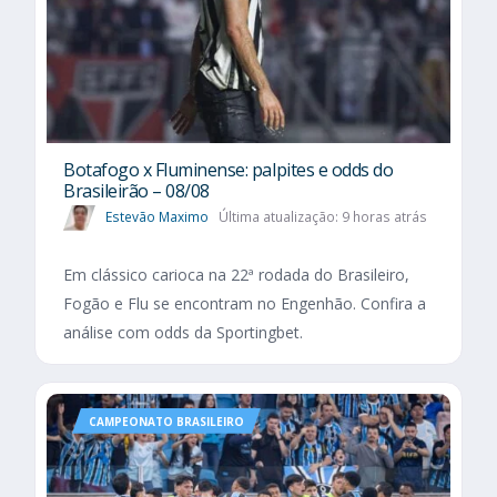
Botafogo x Fluminense: palpites e odds do
Brasileirão – 08/08
Estevão Maximo
Última atualização: 9 horas atrás
Em clássico carioca na 22ª rodada do Brasileiro,
Fogão e Flu se encontram no Engenhão. Confira a
análise com odds da Sportingbet.
CAMPEONATO BRASILEIRO