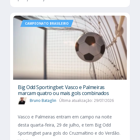
CAMPEONATO BRASILEIRO
Big Odd Sportingbet: Vasco e Palmeiras
marcam quatro ou mais gols combinados
Bruno Bataglin
Última atualização: 29/07/2026
Vasco e Palmeiras entram em campo na noite
desta quarta-feira, 29 de julho, e tem Big Odd
Sportingbet para gols do Cruzmaltino e do Verdão.