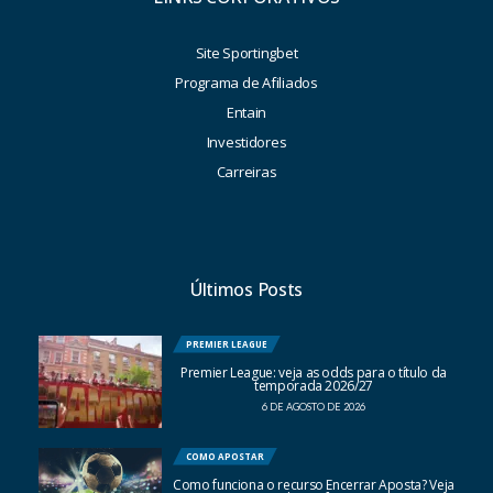
Site Sportingbet
Programa de Afiliados
Entain
Investidores
Carreiras
Últimos Posts
PREMIER LEAGUE
Premier League: veja as odds para o título da
temporada 2026/27
6 DE AGOSTO DE 2026
COMO APOSTAR
Como funciona o recurso Encerrar Aposta? Veja