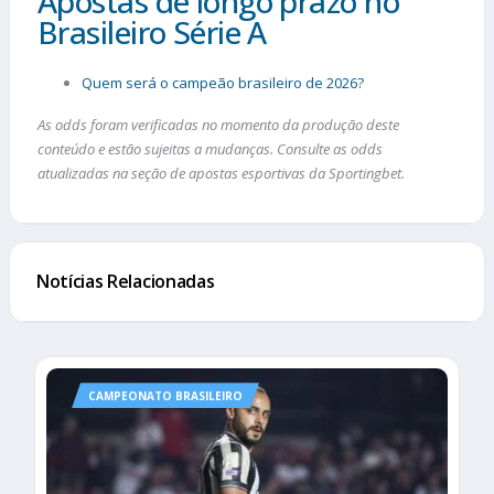
Apostas de longo prazo no
Brasileiro Série A
Quem será o campeão brasileiro de 2026?
As odds foram verificadas no momento da produção deste
conteúdo e estão sujeitas a mudanças. Consulte as odds
atualizadas na seção de apostas esportivas da Sportingbet.
Notícias Relacionadas
CAMPEONATO BRASILEIRO