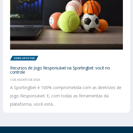
COMO APOSTAR
Recursos de Jogo Responsável na Sportingbet: você no
controle
5 DE AGOSTO DE 2026
A Sportingbet é 100% comprometida com as diretrizes de
Jogo Responsável. E, com todas as ferramentas da
plataforma, você está...