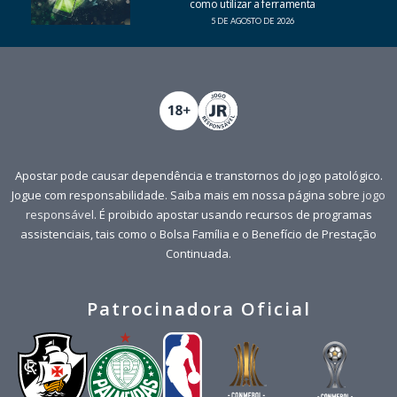
como utilizar a ferramenta
5 DE AGOSTO DE 2026
Apostar pode causar dependência e transtornos do jogo patológico.
Jogue com responsabilidade. Saiba mais em nossa página sobre
jogo
responsável
. É proibido apostar usando recursos de programas
assistenciais, tais como o Bolsa Família e o Benefício de Prestação
Continuada.
Patrocinadora Oficial