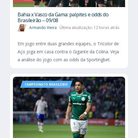
Bahia x Vasco da Gama: palpites e odds do
Brasileirão – 09/08
Armando Vieira
Última atualização: 12 horas atrás
Em jogo entre duas grandes equipes, o Tricolor de
Aço joga em casa contra o Gigante da Colina. Veja
a análise do jogo com as odds da Sportingbet.
CAMPEONATO BRASILEIRO