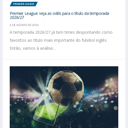
PREMIER LEAGUE
Premier League: veja as odds para o título da temporada
2026/27
6 DE AGOSTO DE 2026
A temporada 2026/27 já tem times despontando como
favoritos ao título mais importante do futebol inglês.
Então, vamos à análise...