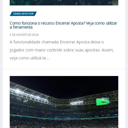
COMO APOSTAR
Como funciona o recurso Encerrar Aposta? Veja como utilizar
a ferramenta
5 DE AGOSTO DE 2026
A funcionalidade chamada Encerrar Aposta deixa o
jogador com maior controle sobre suas apostas. Assim,
veja como utilizá-la....