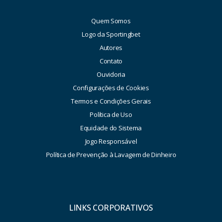
Quem Somos
Logo da Sportingbet
Autores
Contato
Ouvidoria
Configurações de Cookies
Termos e Condições Gerais
Política de Uso
Equidade do Sistema
Jogo Responsável
Política de Prevenção à Lavagem de Dinheiro
LINKS CORPORATIVOS