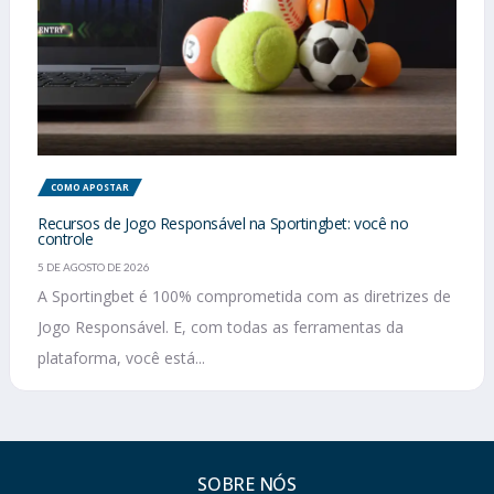
COMO APOSTAR
Recursos de Jogo Responsável na Sportingbet: você no
controle
5 DE AGOSTO DE 2026
A Sportingbet é 100% comprometida com as diretrizes de
Jogo Responsável. E, com todas as ferramentas da
plataforma, você está...
SOBRE NÓS