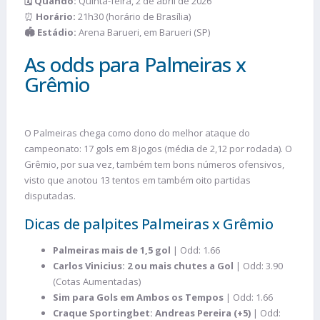
🗓️ Quando:
Quinta-feira, 2 de abril de 2026
⏰
Horário:
21h30 (horário de Brasília)
🏟️ Estádio:
Arena Barueri, em Barueri (SP)
As odds para Palmeiras x
Grêmio
O Palmeiras chega como dono do melhor ataque do
campeonato: 17 gols em 8 jogos (média de 2,12 por rodada). O
Grêmio, por sua vez, também tem bons números ofensivos,
visto que anotou 13 tentos em também oito partidas
disputadas.
Dicas de palpites Palmeiras x Grêmio
Palmeiras mais de 1,5 gol
| Odd: 1.66
Carlos Vinicius: 2 ou mais chutes a Gol
| Odd: 3.90
(Cotas Aumentadas)
Sim para Gols em Ambos os Tempos
| Odd: 1.66
Craque Sportingbet: Andreas Pereira (+5)
| Odd: