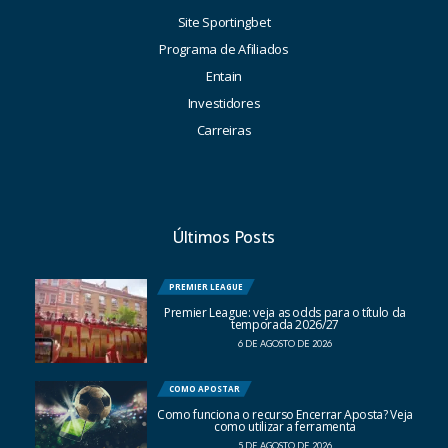
Site Sportingbet
Programa de Afiliados
Entain
Investidores
Carreiras
Últimos Posts
PREMIER LEAGUE
Premier League: veja as odds para o título da
temporada 2026/27
6 DE AGOSTO DE 2026
COMO APOSTAR
Como funciona o recurso Encerrar Aposta? Veja
como utilizar a ferramenta
5 DE AGOSTO DE 2026