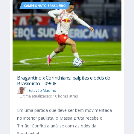
CAMPEONATO BRASILEIRO
Bragantino x Corinthians: palpites e odds do
Brasileirão – 09/08
Estevão Maximo
Última atualização: 10 horas atrás
Em uma partida que deve ser bem movimentada
no interior paulista, o Massa Bruta recebe o
Timão. Confira a análise com as odds da
Sportingbet.