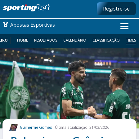
Registre-se
Apostas Esportivas
EIRO
HOME
RESULTADOS
CALENDÁRIO
CLASSIFICAÇÃO
TIMES
CONMEBOL LIBERTADORES
FUTEBOL NACIONAL
FUTEBOL INTERNACIONAL
COMO APOSTAR
MAIS ESPORTES
Guilherme Gomes
Última atualização: 31/03/2026