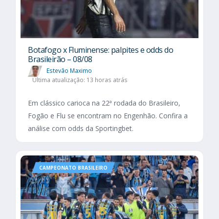
Botafogo x Fluminense: palpites e odds do
Brasileirão – 08/08
Estevão Maximo
Última atualização: 13 horas atrás
Em clássico carioca na 22ª rodada do Brasileiro,
Fogão e Flu se encontram no Engenhão. Confira a
análise com odds da Sportingbet.
CAMPEONATO BRASILEIRO