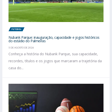
FUTEBOL
Nubank Parque: inauguração, capacidade e jogos históricos
do estádio do Palmeiras
5 DE AGOSTO DE 2026
Conheça a história do Nubank Parque, sua capacidade,
recordes, títulos e os jogos que marcaram a trajetória da
casa do...