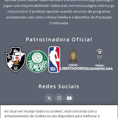
Jogue com responsabilidade. Saiba mais em nossa página sobre
jogo
responsável
. É proibido apostar usando recursos de programas
assistenciais, tais como o Bolsa Família e o Benefício de Prestação
Continuada.
Patrocinadora Oficial
Redes Sociais
Ao clicar em “Aceitar todos os cookies”, você concorda com o
armazenamento de cookies no seu dispositivo para melhorar a
Este site é operado pela Ventmear Brasil LTDA (CNPJ 52.868.380/0001-84), com