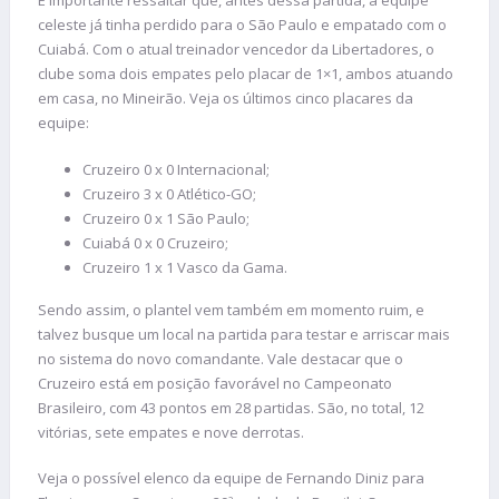
É importante ressaltar que, antes dessa partida, a equipe
celeste já tinha perdido para o São Paulo e empatado com o
Cuiabá. Com o atual treinador vencedor da Libertadores, o
clube soma dois empates pelo placar de 1×1, ambos atuando
em casa, no Mineirão. Veja os últimos cinco placares da
equipe:
Cruzeiro 0 x 0 Internacional;
Cruzeiro 3 x 0 Atlético-GO;
Cruzeiro 0 x 1 São Paulo;
Cuiabá 0 x 0 Cruzeiro;
Cruzeiro 1 x 1 Vasco da Gama.
Sendo assim, o plantel vem também em momento ruim, e
talvez busque um local na partida para testar e arriscar mais
no sistema do novo comandante. Vale destacar que o
Cruzeiro está em posição favorável no Campeonato
Brasileiro, com 43 pontos em 28 partidas. São, no total, 12
vitórias, sete empates e nove derrotas.
Veja o possível elenco da equipe de Fernando Diniz para