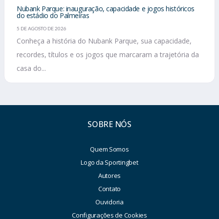
Nubank Parque: inauguração, capacidade e jogos históricos
do estádio do Palmeiras
5 DE AGOSTO DE 2026
Conheça a história do Nubank Parque, sua capacidade,
recordes, títulos e os jogos que marcaram a trajetória da
casa do...
SOBRE NÓS
Quem Somos
Logo da Sportingbet
Autores
Contato
Ouvidoria
Configurações de Cookies