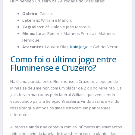
Fluminense x Cruzeiro na 29ª rodada do Brasileirão:
Goleiro:
Cássio;
Laterais:
William e Marlon;
Zagueiros
: Zé Ivaldo e João Marcelo;
Meias
: Lucas Romero, Matheus Pereira e Matheus
Henrique;
Atacantes
: Lautaro Díaz,
Kaio Jorge
e Gabriel Veron.
Como foi o último jogo entre
Fluminense e Cruzeiro?
Na última partida entre Fluminense e Cruzeiro, a equipe de
Minas se deu melhor, com um placar de 2 x 0 no Mineirão. Os
gols foram marcados pelo lateral William, que vem sendo
especulado para a Seleção Brasileira. Ainda assim, é válido
ressaltar que ambos os times estavam em panoramas
diferentes.
A Raposa ainda não contava com os inúmeros investimentos
feitos no meio da janela de transferências e o plantel das