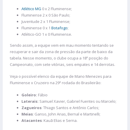
Atlético MG
0 x 2 Fluminense;
Fluminense 2 x 0 São Paulo;
Juventude 2 x 1 Fluminense;
Fluminense 0 x 1
Botafogo
;
Atlético-GO 1 x 0 Fluminense.
Sendo assim, a equipe vem em mau momento tentando se
recuperar e sair da zona de pressão da parte de baixo da
tabela. Nesse momento, o clube ocupa a 18ª posição do
Campeonato, com sete vitórias, seis empates e 14 derrotas.
Veja o possível elenco da equipe de Mano Menezes para
Fluminense x Cruzeiro na 29ª rodada do Brasileirão:
Goleiro:
Fábio
Laterais:
Samuel Xavier, Gabriel Fuentes ou Marcelo;
Zagueiros
: Thiago Santos e Antônio Carlos;
Meias
: Ganso, John Arias, Bernal e Martinelli;
Atacantes
: Kauã Elias e Serna.