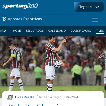
Registre-se
Apostas Esportivas
EIRO
HOME
RESULTADOS
CALENDÁRIO
CLASSIFICAÇÃO
TIMES
CONMEBOL LIBERTADORES
FUTEBOL NACIONAL
FUTEBOL INTERNACIONAL
COMO APOSTAR
MAIS ESPORTES
Lucas Magelle
Última atualização: 30/09/2024