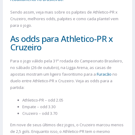
Sendo assim, veja mais sobre os palpites de Athletico-PR x
Cruzeiro, melhores odds, palpites e como cada plantel vem
para o jogo.
As odds para Athletico-PR x
Cruzeiro
Para o jogo válido pela 31ª rodada do Campeonato Brasileiro,
no sábado (26 de outubro), na Ligga Arena, as casas de
apostas mostram um ligeiro favoritismo para a
Furacão
no
duelo entre Athletico-PR x Cruzeiro. Veja as odds para a
partida:
Athletico-PR – odd 2.05
Empate – odd 3.30
Cruzeiro – odd 3.70
Em nove de seus últimos dez jogos, o Cruzeiro marcou menos
de 2,5 gols. Enquanto isso, o Athletico-PR tem o mesmo