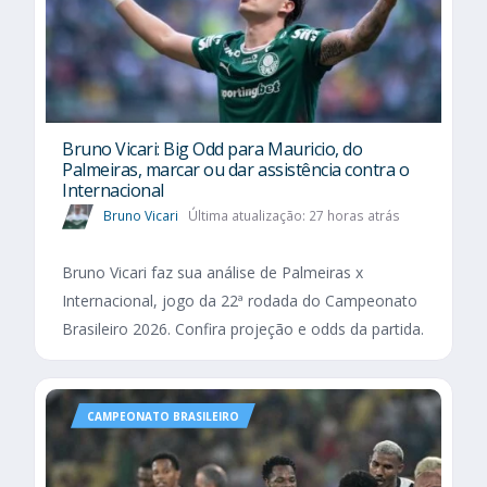
Bruno Vicari: Big Odd para Mauricio, do
Palmeiras, marcar ou dar assistência contra o
Internacional
Bruno Vicari
Última atualização: 27 horas atrás
Bruno Vicari faz sua análise de Palmeiras x
Internacional, jogo da 22ª rodada do Campeonato
Brasileiro 2026. Confira projeção e odds da partida.
CAMPEONATO BRASILEIRO