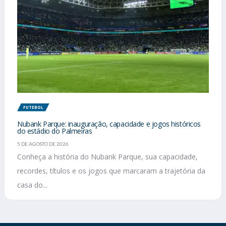
FUTEBOL
Nubank Parque: inauguração, capacidade e jogos históricos
do estádio do Palmeiras
5 DE AGOSTO DE 2026
Conheça a história do Nubank Parque, sua capacidade,
recordes, títulos e os jogos que marcaram a trajetória da
casa do...