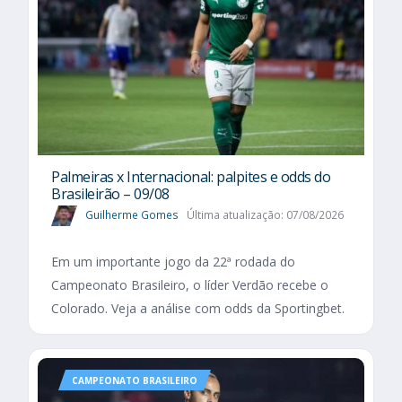
Palmeiras x Internacional: palpites e odds do
Brasileirão – 09/08
Guilherme Gomes
Última atualização: 07/08/2026
Em um importante jogo da 22ª rodada do
Campeonato Brasileiro, o líder Verdão recebe o
Colorado. Veja a análise com odds da Sportingbet.
CAMPEONATO BRASILEIRO