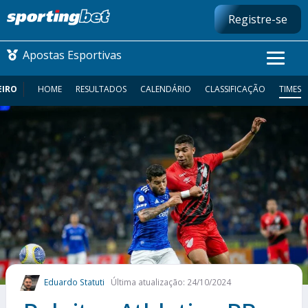
Registre-se
Apostas Esportivas
EIRO
HOME
RESULTADOS
CALENDÁRIO
CLASSIFICAÇÃO
TIMES
CONMEBOL LIBERTADORES
FUTEBOL NACIONAL
FUTEBOL INTERNACIONAL
COMO APOSTAR
MAIS ESPORTES
Eduardo Statuti
Última atualização: 24/10/2024