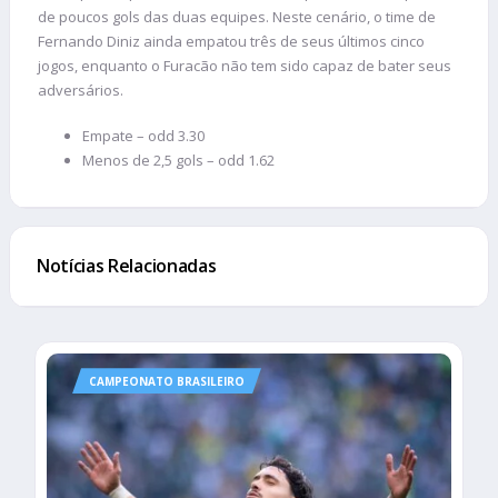
de poucos gols das duas equipes. Neste cenário, o time de
Fernando Diniz ainda empatou três de seus últimos cinco
jogos, enquanto o Furacão não tem sido capaz de bater seus
adversários.
Empate – odd 3.30
Menos de 2,5 gols – odd 1.62
Notícias Relacionadas
CAMPEONATO BRASILEIRO