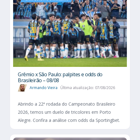
Grêmio x São Paulo: palpites e odds do
Brasileirão – 08/08
Armando Vieira
Última atualização: 07/08/2026
Abrindo a 22ª rodada do Campeonato Brasileiro
2026, temos um duelo de tricolores em Porto
Alegre. Confira a análise com odds da Sportingbet.