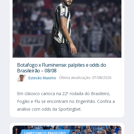
Botafogo x Fluminense: palpites e odds do
Brasileirão – 08/08
Estevão Maximo
Última atualização: 07/08/2026
Em clássico carioca na 22ª rodada do Brasileiro,
Fogão e Flu se encontram no Engenhão. Confira a
análise com odds da Sportingbet.
CAMPEONATO BRASILEIRO