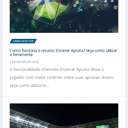
COMO APOSTAR
Como funciona o recurso Encerrar Aposta? Veja como utilizar
a ferramenta
5 DE AGOSTO DE 2026
A funcionalidade chamada Encerrar Aposta deixa o
jogador com maior controle sobre suas apostas. Assim,
veja como utilizá-la....