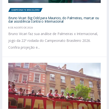
CAMPEONATO BRASILEIRO
Bruno Vicari: Big Odd para Mauricio, do Palmeiras, marcar ou
dar assistência contra o Internacional
8 DE AGOSTO DE 2026
Bruno Vicari faz sua análise de Palmeiras x Internacional,
jogo da 22ª rodada do Campeonato Brasileiro 2026.
Confira projeção e...