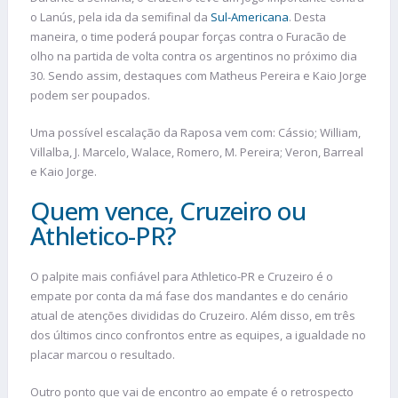
o Lanús, pela ida da semifinal da
Sul-Americana
. Desta
maneira, o time poderá poupar forças contra o Furacão de
olho na partida de volta contra os argentinos no próximo dia
30. Sendo assim, destaques com Matheus Pereira e Kaio Jorge
podem ser poupados.
Uma possível escalação da Raposa vem com: Cássio; William,
Villalba, J. Marcelo, Walace, Romero, M. Pereira; Veron, Barreal
e Kaio Jorge.
Quem vence, Cruzeiro ou
Athletico-PR?
O palpite mais confiável para Athletico-PR e Cruzeiro é o
empate por conta da má fase dos mandantes e do cenário
atual de atenções divididas do Cruzeiro. Além disso, em três
dos últimos cinco confrontos entre as equipes, a igualdade no
placar marcou o resultado.
Outro ponto que vai de encontro ao empate é o retrospecto