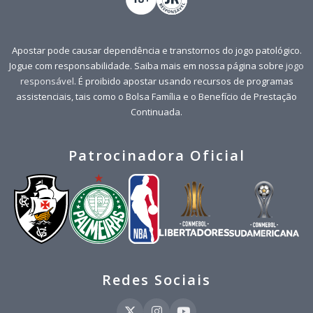
Apostar pode causar dependência e transtornos do jogo patológico.
Jogue com responsabilidade. Saiba mais em nossa página sobre
jogo
responsável
. É proibido apostar usando recursos de programas
assistenciais, tais como o Bolsa Família e o Benefício de Prestação
Continuada.
Patrocinadora Oficial
Redes Sociais