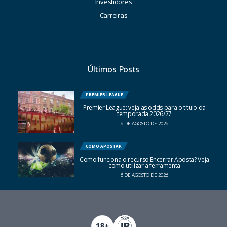
Investidores
Carreiras
Últimos Posts
PREMIER LEAGUE
Premier League: veja as odds para o título da
temporada 2026/27
6 DE AGOSTO DE 2026
COMO APOSTAR
Como funciona o recurso Encerrar Aposta? Veja
como utilizar a ferramenta
5 DE AGOSTO DE 2026