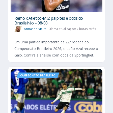
Remo x Atlético-MG: palpites e odds do
Brasileirão – 08/08
Armando Vieira
Última atualização: 7 horas atrás
Em uma partida importante da 22ª rodada do
Campeonato Brasileiro 2026, o Leão Azul recebe o
Galo. Confira a análise com odds da Sportingbet.
CAMPEONATO BRASILEIRO