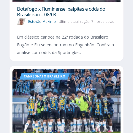
Botafogo x Fluminense: palpites e odds do
Brasileirão – 08/08
Estevão Maximo
Última atualização: 7 horas atrás
Em clássico carioca na 22ª rodada do Brasileiro,
Fogão e Flu se encontram no Engenhão. Confira a
análise com odds da Sportingbet.
CAMPEONATO BRASILEIRO