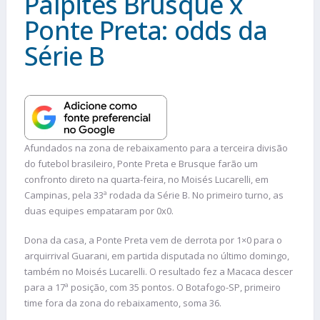
Palpites Brusque x
Ponte Preta: odds da
Série B
Afundados na zona de rebaixamento para a terceira divisão
do futebol brasileiro, Ponte Preta e Brusque farão um
confronto direto na quarta-feira, no Moisés Lucarelli, em
Campinas, pela 33ª rodada da Série B. No primeiro turno, as
duas equipes empataram por 0x0.
Dona da casa, a Ponte Preta vem de derrota por 1×0 para o
arquirrival Guarani, em partida disputada no último domingo,
também no Moisés Lucarelli. O resultado fez a Macaca descer
para a 17ª posição, com 35 pontos. O Botafogo-SP, primeiro
time fora da zona do rebaixamento, soma 36.