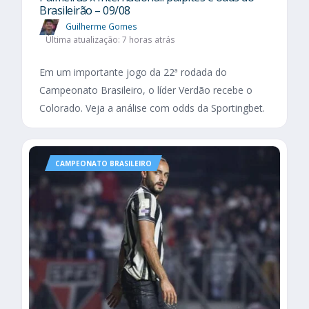
Brasileirão – 09/08
Guilherme Gomes
Última atualização: 7 horas atrás
Em um importante jogo da 22ª rodada do
Campeonato Brasileiro, o líder Verdão recebe o
Colorado. Veja a análise com odds da Sportingbet.
CAMPEONATO BRASILEIRO