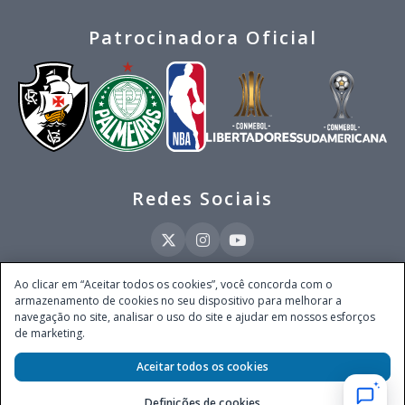
Patrocinadora Oficial
Redes Sociais
Ao clicar em “Aceitar todos os cookies”, você concorda com o
armazenamento de cookies no seu dispositivo para melhorar a
Este site é operado pela Ventmear Brasil LTDA (CNPJ 52.868.380/0001-84), com
navegação no site, analisar o uso do site e ajudar em nossos esforços
endereço na Avenida Brigadeiro Faria Lima, nº 4.055, 3º andar, Itaim Bibi, no
de marketing.
Município de São Paulo, Estado de São Paulo, CEP 04538-133, Brasil - empresa
autorizada a operar apostas de quota fixa em todo território nacional pela
Aceitar todos os cookies
Secretaria de Prêmios e Apostas do Ministério da Fazenda, conforme Portaria nº
247, de 07.02.2025, publicada no DOU em 11.2.2025.
Definições de cookies