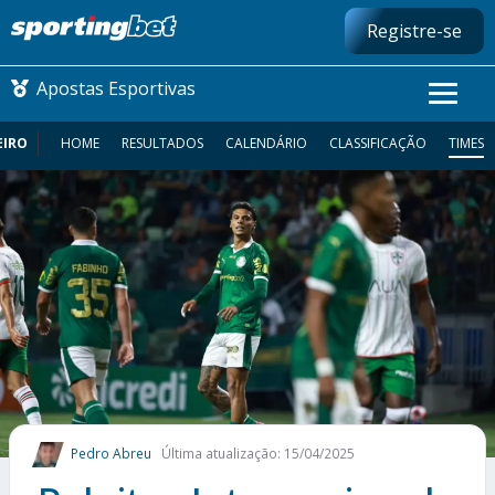
Registre-se
Apostas Esportivas
EIRO
HOME
RESULTADOS
CALENDÁRIO
CLASSIFICAÇÃO
TIMES
CONMEBOL LIBERTADORES
FUTEBOL NACIONAL
FUTEBOL INTERNACIONAL
COMO APOSTAR
MAIS ESPORTES
Pedro Abreu
Última atualização: 15/04/2025