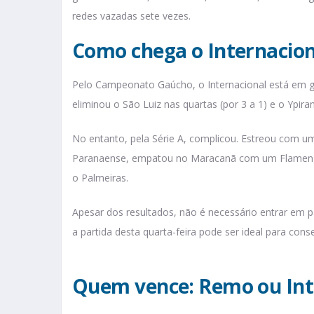
redes vazadas sete vezes.
Como chega o Internacion
Pelo Campeonato Gaúcho, o Internacional está em g
eliminou o São Luiz nas quartas (por 3 a 1) e o Ypira
No entanto, pela Série A, complicou. Estreou com u
Paranaense, empatou no Maracanã com um Flamengo
o Palmeiras.
Apesar dos resultados, não é necessário entrar em p
a partida desta quarta-feira pode ser ideal para cons
Quem vence: Remo ou Int