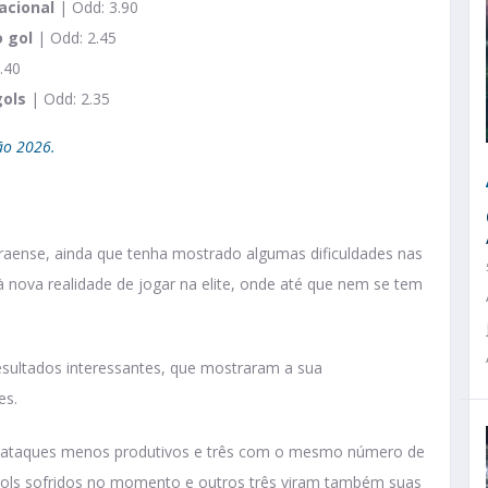
nacional
| Odd: 3.90
 gol
| Odd: 2.45
.40
gols
| Odd: 2.35
ão 2026.
raense, ainda que tenha mostrado algumas dificuldades nas
à nova realidade de jogar na elite, onde até que nem se tem
esultados interessantes, que mostraram a sua
es.
 ataques menos produtivos e três com o mesmo número de
 gols sofridos no momento e outros três viram também suas