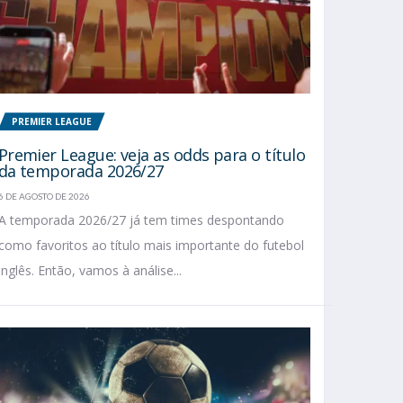
PREMIER LEAGUE
Premier League: veja as odds para o título
da temporada 2026/27
6 DE AGOSTO DE 2026
A temporada 2026/27 já tem times despontando
como favoritos ao título mais importante do futebol
inglês. Então, vamos à análise...