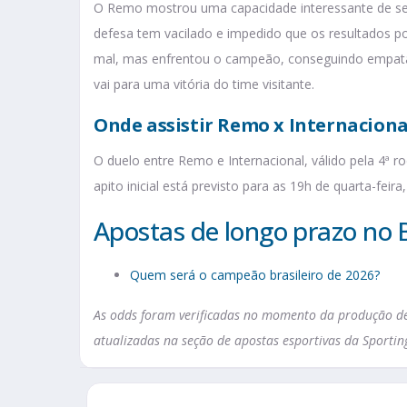
O Remo mostrou uma capacidade interessante de se 
defesa tem vacilado e impedido que os resultados p
mal, mas enfrentou o campeão, conseguindo empatar
vai para uma vitória do time visitante.
Onde assistir Remo x Internaciona
O duelo entre Remo e Internacional, válido pela 4ª r
apito inicial está previsto para as 19h de quarta-feira,
Apostas de longo prazo no B
Quem será o campeão brasileiro de 2026?
As odds foram verificadas no momento da produção des
atualizadas na seção de apostas esportivas da Sportin