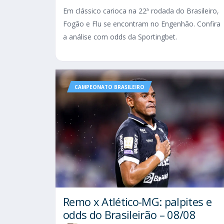
Em clássico carioca na 22ª rodada do Brasileiro,
Fogão e Flu se encontram no Engenhão. Confira
a análise com odds da Sportingbet.
CAMPEONATO BRASILEIRO
Remo x Atlético-MG: palpites e
odds do Brasileirão – 08/08