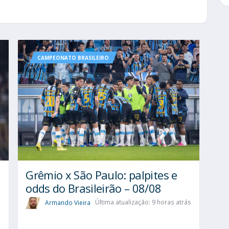
CAMPEONATO BRASILEIRO
Grêmio x São Paulo: palpites e
odds do Brasileirão – 08/08
Armando Vieira
Última atualização: 9 horas atrás