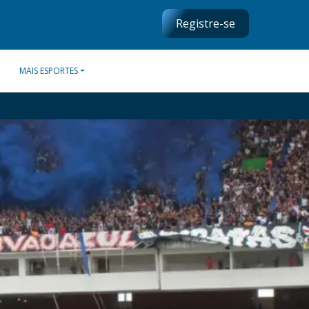
Registre-se
MAIS ESPORTES