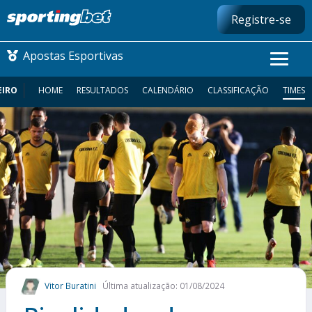
Registre-se
Apostas Esportivas
EIRO
HOME
RESULTADOS
CALENDÁRIO
CLASSIFICAÇÃO
TIMES
CONMEBOL LIBERTADORES
FUTEBOL NACIONAL
FUTEBOL INTERNACIONAL
COMO APOSTAR
MAIS ESPORTES
Vitor Buratini
Última atualização: 01/08/2024