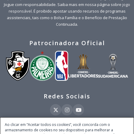
Jogue com responsabilidade. Saiba mais em nossa página sobre
jogo
responsável
. É proibido apostar usando recursos de programas
assistenciais, tais como o Bolsa Família e o Benefício de Prestação
Continuada.
Patrocinadora Oficial
Redes Sociais
Ao clicar em “Aceitar todos os cookies”, você concorda com o
armazenamento de cookies no seu dispositivo para melhorar a
Este site é operado pela Ventmear Brasil LTDA (CNPJ 52.868.380/0001-84), com