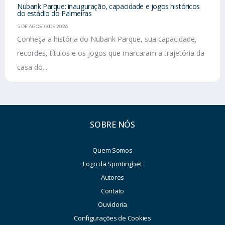
Nubank Parque: inauguração, capacidade e jogos históricos
do estádio do Palmeiras
5 DE AGOSTO DE 2026
Conheça a história do Nubank Parque, sua capacidade,
recordes, títulos e os jogos que marcaram a trajetória da
casa do...
SOBRE NÓS
Quem Somos
Logo da Sportingbet
Autores
Contato
Ouvidoria
Configurações de Cookies