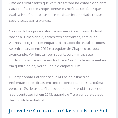
Uma das rivalidades que vem crescendo no estado de Santa
Catarina é a entre Chapecoense e Criciúma. Um fator que
explica isso é o fato das duas torcidas terem criado nesse
século suas barra bravas.
Os dois clubes já se enfrentaram em vários níveis do futebol
nacional. Pela Série A, foram três confrontos, com duas
vitórias do Tigre e um empate. Já na Copa do Brasil, os times
se enfrentaram em 2019 e a equipe de Chapecó acabou
avançando. Por fim, também aconteceram mais sete
confrontos entre as Séries A e B, e o Criciúma levou a melhor
em quatro deles, perdeu dois e empatou um.
O Campeonato Catarinense já viu os dois times se
enfrentando em finais em cinco oportunidades. O Criciúma
venceu três delas e a Chapecoense duas. A última vez que
isso aconteceu foi em 2013, quando o Tigre conquistou seu
décimo título estadual.
Joinville e Criciúma: o Clássico Norte-Sul