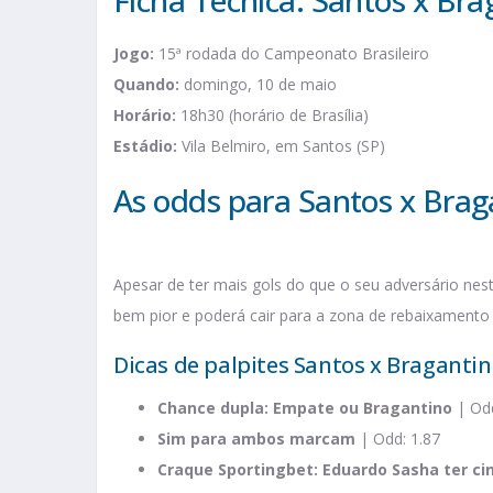
Ficha Técnica: Santos x Br
Jogo:
15ª rodada do Campeonato Brasileiro
Quando:
domingo, 10 de maio
Horário:
18h30 (horário de Brasília)
Estádio:
Vila Belmiro, em Santos (SP)
As odds para Santos x Bra
Apesar de ter mais gols do que o seu adversário ne
bem pior e poderá cair para a zona de rebaixamento
Dicas de palpites Santos x Braganti
Chance dupla: Empate ou Bragantino
| Odd
Sim para ambos marcam
| Odd: 1.87
Craque Sportingbet: Eduardo Sasha ter ci