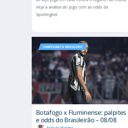
Veja a análise do jogo com as odds da
Sportingbet.
CAMPEONATO BRASILEIRO
Botafogo x Fluminense: palpites
e odds do Brasileirão – 08/08
Estevão Maximo