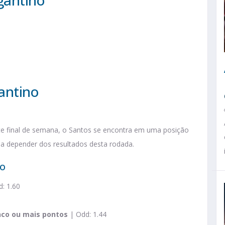
agantino
gantino
ste final de semana, o Santos se encontra em uma posição
 a depender dos resultados desta rodada.
no
: 1.60
nco ou mais pontos
| Odd: 1.44