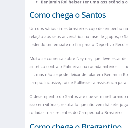
Benjamin Rollheiser ter uma assistência 
Como chega o Santos
Um dos vários times brasileiros cujo desempenho n
relação aos seus adversários na fase de grupos, o Sa
cedendo um empate no fim para o Deportivo Recolet
Muito se comenta sobre Neymar, que deve estar de 
sintético contra o Palmeiras na rodada anterior — i
—, mas não se pode deixar de falar em Benjamin Rol
campo. Inclusive, foi de Rollheiser a assistência pa
O desempenho do Santos até que vem melhorando re
isso em vitórias, resultado que não vem há sete jog
rodadas mais recentes do Campeonato Brasileiro.
Como chega o Bragantino