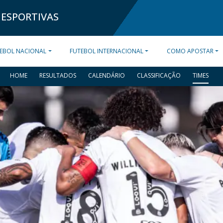
 ESPORTIVAS
EBOL NACIONAL
FUTEBOL INTERNACIONAL
COMO APOSTAR
HOME
RESULTADOS
CALENDÁRIO
CLASSIFICAÇÃO
TIMES