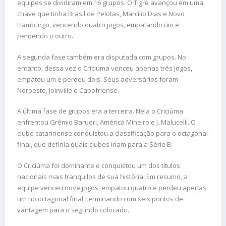
equipes se dividiram em 16 grupos. O Tigre avançou em uma
chave que tinha Brasil de Pelotas, Marcílio Dias e Novo
Hamburgo, vencendo quatro jogos, empatando um e
perdendo o outro.
A segunda fase também era disputada com grupos. No
entanto, dessa vez o Criciúma venceu apenas três jogos,
empatou um e perdeu dois. Seus adversários foram
Noroeste, Joinville e Cabofriense.
A última fase de grupos era a terceira. Nela o Criciúma
enfrentou Grêmio Barueri, América Mineiro e J. Malucelli. O
clube catarinense conquistou a classificação para o octagonal
final, que definia quais clubes iriam para a Série B.
O Criciúma foi dominante e conquistou um dos títulos
nacionais mais tranquilos de sua história. Em resumo, a
equipe venceu nove jogos, empatou quatro e perdeu apenas
um no octagonal final, terminando com seis pontos de
vantagem para o segundo colocado.