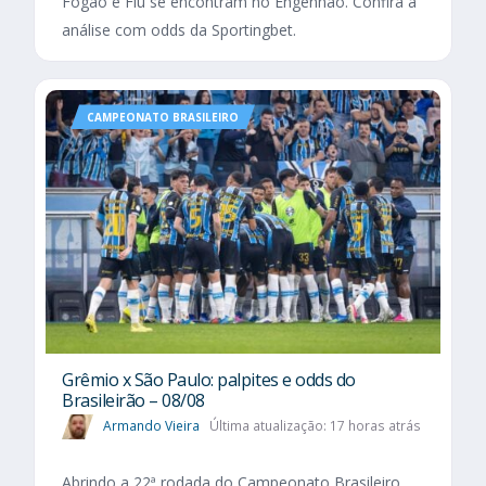
Fogão e Flu se encontram no Engenhão. Confira a
análise com odds da Sportingbet.
CAMPEONATO BRASILEIRO
Grêmio x São Paulo: palpites e odds do
Brasileirão – 08/08
Armando Vieira
Última atualização: 17 horas atrás
Abrindo a 22ª rodada do Campeonato Brasileiro