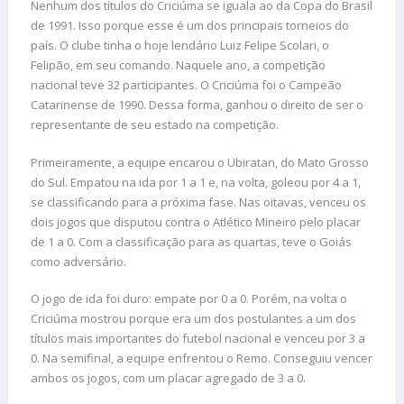
Nenhum dos títulos do Criciúma se iguala ao da Copa do Brasil
de 1991. Isso porque esse é um dos principais torneios do
país. O clube tinha o hoje lendário Luiz Felipe Scolari, o
Felipão, em seu comando. Naquele ano, a competição
nacional teve 32 participantes. O Criciúma foi o Campeão
Catarinense de 1990. Dessa forma, ganhou o direito de ser o
representante de seu estado na competição.
Primeiramente, a equipe encarou o Ubiratan, do Mato Grosso
do Sul. Empatou na ida por 1 a 1 e, na volta, goleou por 4 a 1,
se classificando para a próxima fase. Nas oitavas, venceu os
dois jogos que disputou contra o Atlético Mineiro pelo placar
de 1 a 0. Com a classificação para as quartas, teve o Goiás
como adversário.
O jogo de ida foi duro: empate por 0 a 0. Porém, na volta o
Criciúma mostrou porque era um dos postulantes a um dos
títulos mais importantes do futebol nacional e venceu por 3 a
0. Na semifinal, a equipe enfrentou o Remo. Conseguiu vencer
ambos os jogos, com um placar agregado de 3 a 0.