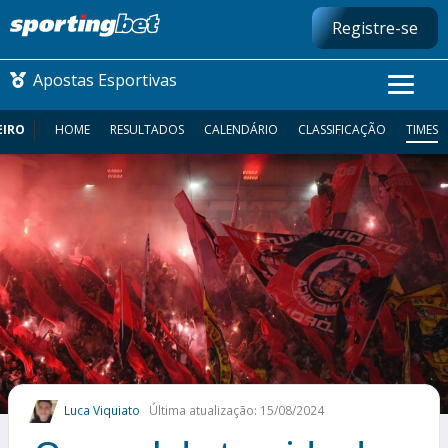
Registre-se
Apostas Esportivas
EIRO
HOME
RESULTADOS
CALENDÁRIO
CLASSIFICAÇÃO
TIMES
CONMEBOL LIBERTADORES
FUTEBOL NACIONAL
FUTEBOL INTERNACIONAL
COMO APOSTAR
MAIS ESPORTES
Luca Viquiato
Última atualização: 15/08/2024