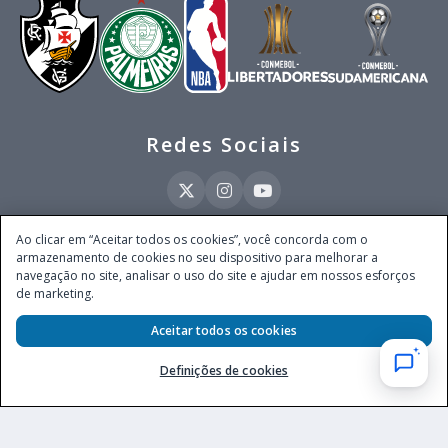
Redes Sociais
Ao clicar em “Aceitar todos os cookies”, você concorda com o
armazenamento de cookies no seu dispositivo para melhorar a
Este site é operado pela Ventmear Brasil LTDA (CNPJ 52.868.380/0001-84), com
navegação no site, analisar o uso do site e ajudar em nossos esforços
endereço na Avenida Brigadeiro Faria Lima, nº 4.055, 3º andar, Itaim Bibi, no
de marketing.
Município de São Paulo, Estado de São Paulo, CEP 04538-133, Brasil - empresa
autorizada a operar apostas de quota fixa em todo território nacional pela
Aceitar todos os cookies
Secretaria de Prêmios e Apostas do Ministério da Fazenda, conforme Portaria nº
247, de 07.02.2025, publicada no DOU em 11.2.2025.
Definições de cookies