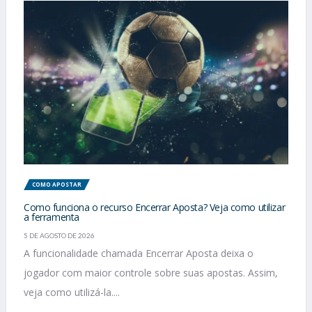
COMO APOSTAR
Como funciona o recurso Encerrar Aposta? Veja como utilizar
a ferramenta
5 DE AGOSTO DE 2026
A funcionalidade chamada Encerrar Aposta deixa o
jogador com maior controle sobre suas apostas. Assim,
veja como utilizá-la....