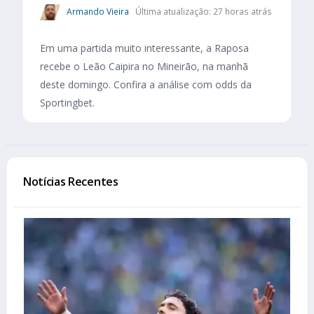
Armando Vieira
Última atualização: 27 horas atrás
Em uma partida muito interessante, a Raposa
recebe o Leão Caipira no Mineirão, na manhã
deste domingo. Confira a análise com odds da
Sportingbet.
Notícias Recentes