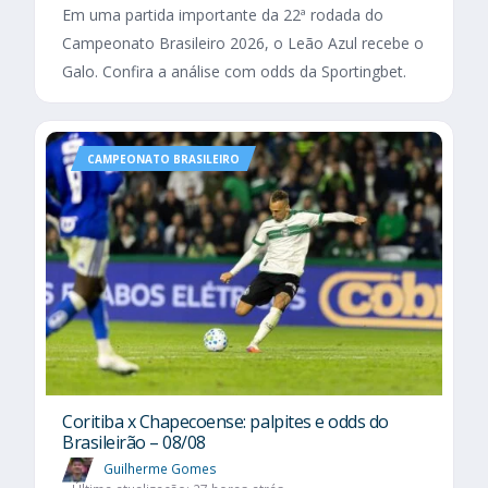
Em uma partida importante da 22ª rodada do
Campeonato Brasileiro 2026, o Leão Azul recebe o
Galo. Confira a análise com odds da Sportingbet.
CAMPEONATO BRASILEIRO
Coritiba x Chapecoense: palpites e odds do
Brasileirão – 08/08
Guilherme Gomes