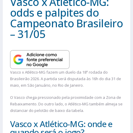
Vasco x Atlético-MG:
odds e palpites do
Campeonato Brasileiro
– 31/05
Vasco x Atlético-MG fazem um duelo da 18ª rodada do
Brasileirão 2026. A partida será disputada às 16h do dia 31 de
maio, em São Januário, no Rio de Janeiro.
O Vasco chega pressionado pela proximidade com a Zona de
Rebaixamento. Do outro lado, o Atlético-MG também almeja se
distanciar do pelotão de baixo da tabela.
Vasco x Atlético-MG: onde e
quando será o jogo?