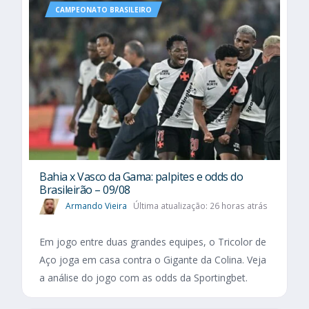
CAMPEONATO BRASILEIRO
Bahia x Vasco da Gama: palpites e odds do
Brasileirão – 09/08
Armando Vieira
Última atualização: 26 horas atrás
Em jogo entre duas grandes equipes, o Tricolor de
Aço joga em casa contra o Gigante da Colina. Veja
a análise do jogo com as odds da Sportingbet.