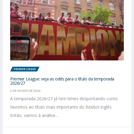
PREMIER LEAGUE
Premier League: veja as odds para o título da temporada
2026/27
6 DE AGOSTO DE 2026
A temporada 2026/27 já tem times despontando como
favoritos ao título mais importante do futebol inglês.
Então, vamos à análise...