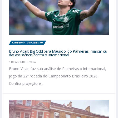
CAMPEONATO BRASILEIRO
Bruno Vicari: Big Odd para Mauricio, do Palmeiras, marcar ou
dar assistência contra o Internacional
8 DE AGOSTO DE 2026
Bruno Vicari faz sua análise de Palmeiras x Internacional,
jogo da 22ª rodada do Campeonato Brasileiro 2026.
Confira projeção e...