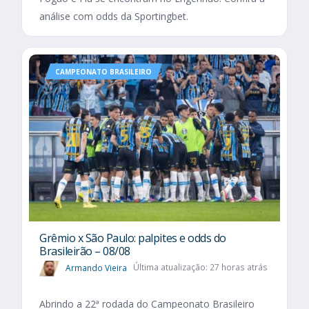
análise com odds da Sportingbet.
CAMPEONATO BRASILEIRO
Grêmio x São Paulo: palpites e odds do
Brasileirão – 08/08
Armando Vieira
Última atualização: 27 horas atrás
Abrindo a 22ª rodada do Campeonato Brasileiro