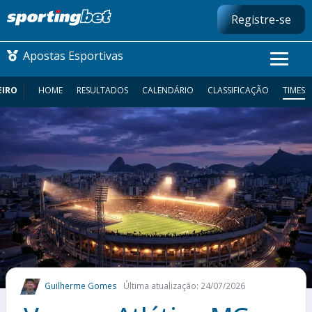
Registre-se
Apostas Esportivas
EIRO
HOME
RESULTADOS
CALENDÁRIO
CLASSIFICAÇÃO
TIMES
CONMEBOL LIBERTADORES
FUTEBOL NACIONAL
FUTEBOL INTERNACIONAL
COMO APOSTAR
MAIS ESPORTES
Guilherme Gomes
Última atualização: 24/07/2026