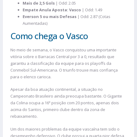
Mais de 2,5 Gols
| Odd: 2.05
Empate Anula Aposta: Vasco
| Odd: 1.49
Everson 5 ou mais Defesas
| Odd: 2.87 (Cotas
Aumentadas)
Como chega o Vasco
No meio de semana, o Vasco conquistou uma importante
vitória sobre o Barracas Central por 3 a 0, resultado que
garantiu a classificação da equipe para os playoffs da
Conmebol Sul-Americana. O triunfo trouxe mais confiança
para o elenco carioca.
Apesar da boa atuação continental, a situação no
Campeonato Brasileiro ainda preocupa bastante. O Gigante
da Colina ocupa a 16ª posição com 20 pontos, apenas dois
acima do Santos, primeiro clube dentro da zona de
rebaixamento.
Um dos maiores problemas da equipe vascaína tem sido o
desempenho defensivo. O clube possui a quarta pior defesa