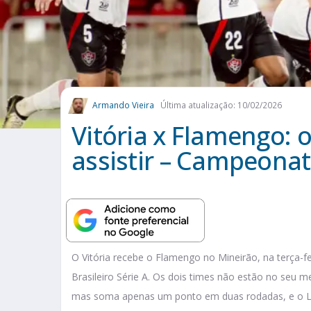
Armando Vieira
Última atualização: 10/02/2026
Vitória x Flamengo: 
assistir – Campeonat
O Vitória recebe o Flamengo no Mineirão, na terça-fe
Brasileiro Série A. Os dois times não estão no seu m
mas soma apenas um ponto em duas rodadas, e o L