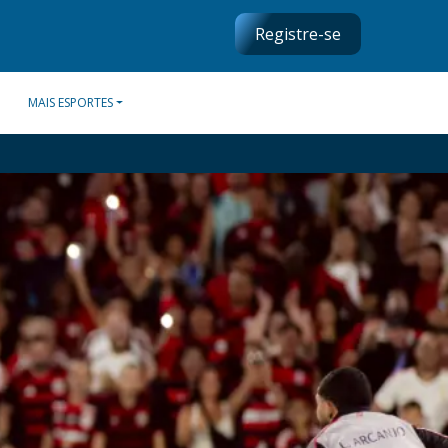
Registre-se
MAIS ESPORTES