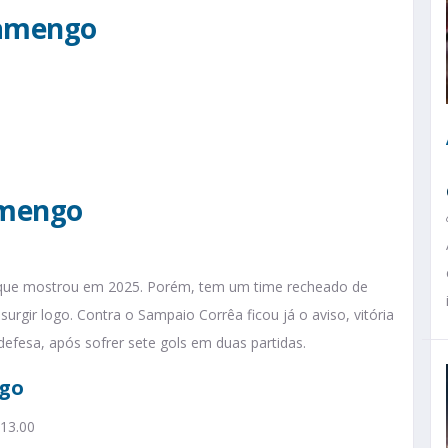
Flamengo
amengo
que mostrou em 2025. Porém, tem um time recheado de
surgir logo. Contra o Sampaio Corrêa ficou já o aviso, vitória
 defesa, após sofrer sete gols em duas partidas.
ngo
13.00