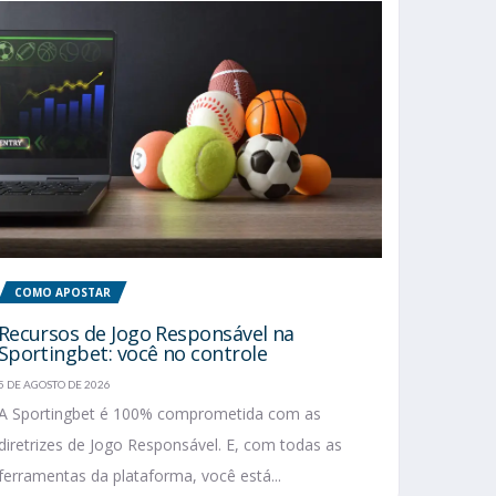
COMO APOSTAR
Recursos de Jogo Responsável na
Sportingbet: você no controle
5 DE AGOSTO DE 2026
A Sportingbet é 100% comprometida com as
diretrizes de Jogo Responsável. E, com todas as
ferramentas da plataforma, você está...