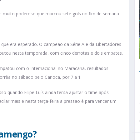
que muito poderoso que marcou sete gols no fim de semana.
que era esperado. O campeão da Série A e da Libertadores
sputou nesta temporada, com cinco derrotas e dois empates.
empatou com o Internacional no Maracanã, resultados
êa no sábado pelo Carioca, por 7 a 1.
o quando Filipe Luís ainda tenta ajustar o time após
lar mais e nesta terça-feira a pressão é para vencer um
Flamengo?