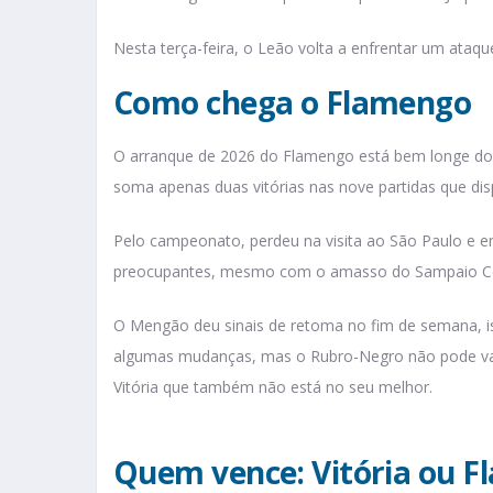
Nesta terça-feira, o Leão volta a enfrentar um ata
Como chega o Flamengo
O arranque de 2026 do Flamengo está bem longe do 
soma apenas duas vitórias nas nove partidas que di
Pelo campeonato, perdeu na visita ao São Paulo e 
preocupantes, mesmo com o amasso do Sampaio Corr
O Mengão deu sinais de retoma no fim de semana, iss
algumas mudanças, mas o Rubro-Negro não pode vaci
Vitória que também não está no seu melhor.
Quem vence: Vitória ou 