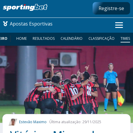
Registre-se
Apostas Esportivas
EIRO
HOME
RESULTADOS
CALENDÁRIO
CLASSIFICAÇÃO
TIMES
CONMEBOL LIBERTADORES
FUTEBOL NACIONAL
FUTEBOL INTERNACIONAL
COMO APOSTAR
MAIS ESPORTES
Estevão Maximo
Última atualização: 29/11/2025