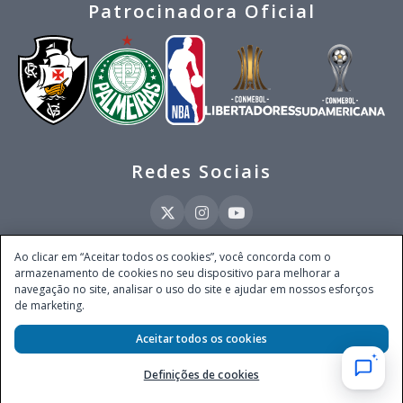
Patrocinadora Oficial
Redes Sociais
Ao clicar em “Aceitar todos os cookies”, você concorda com o
armazenamento de cookies no seu dispositivo para melhorar a
Este site é operado pela Ventmear Brasil LTDA (CNPJ 52.868.380/0001-84), com
navegação no site, analisar o uso do site e ajudar em nossos esforços
endereço na Avenida Brigadeiro Faria Lima, nº 4.055, 3º andar, Itaim Bibi, no
de marketing.
Município de São Paulo, Estado de São Paulo, CEP 04538-133, Brasil - empresa
autorizada a operar apostas de quota fixa em todo território nacional pela
Aceitar todos os cookies
Secretaria de Prêmios e Apostas do Ministério da Fazenda, conforme Portaria nº
247, de 07.02.2025, publicada no DOU em 11.2.2025.
Definições de cookies