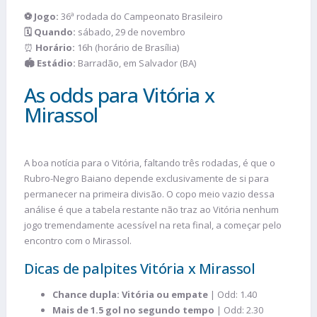
⚽ Jogo:
36ª rodada do Campeonato Brasileiro
🗓️ Quando:
sábado, 29 de novembro
⏰
Horário:
16h (horário de Brasília)
🏟️ Estádio:
Barradão, em Salvador (BA)
As odds para Vitória x
Mirassol
A boa notícia para o Vitória, faltando três rodadas, é que o
Rubro-Negro Baiano depende exclusivamente de si para
permanecer na primeira divisão. O copo meio vazio dessa
análise é que a tabela restante não traz ao Vitória nenhum
jogo tremendamente acessível na reta final, a começar pelo
encontro com o Mirassol.
Dicas de palpites Vitória x Mirassol
Chance dupla: Vitória ou empate
| Odd: 1.40
Mais de 1.5 gol no segundo tempo
| Odd: 2.30