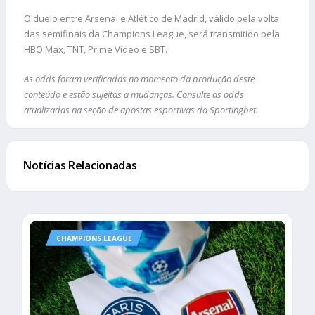
O duelo entre Arsenal e Atlético de Madrid, válido pela volta
das semifinais da Champions League, será transmitido pela
HBO Max, TNT, Prime Video e SBT.
As odds foram verificadas no momento da produção deste
conteúdo e estão sujeitas a mudanças. Consulte as odds
atualizadas na seção de apostas esportivas da Sportingbet.
Notícias Relacionadas
CHAMPIONS LEAGUE