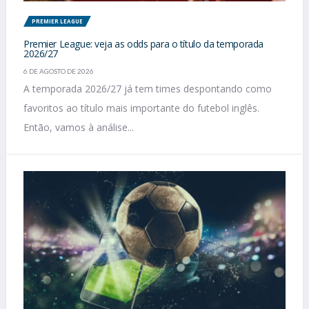
PREMIER LEAGUE
Premier League: veja as odds para o título da temporada
2026/27
6 DE AGOSTO DE 2026
A temporada 2026/27 já tem times despontando como
favoritos ao título mais importante do futebol inglês.
Então, vamos à análise...