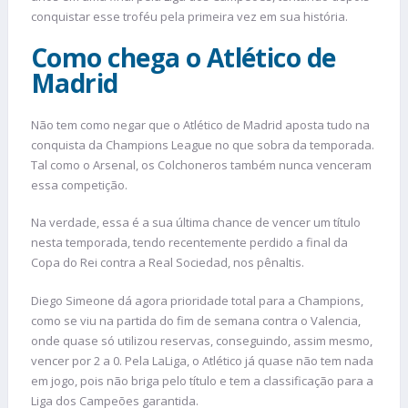
conquistar esse troféu pela primeira vez em sua história.
Como chega o Atlético de
Madrid
Não tem como negar que o Atlético de Madrid aposta tudo na
conquista da Champions League no que sobra da temporada.
Tal como o Arsenal, os Colchoneros também nunca venceram
essa competição.
Na verdade, essa é a sua última chance de vencer um título
nesta temporada, tendo recentemente perdido a final da
Copa do Rei contra a Real Sociedad, nos pênaltis.
Diego Simeone dá agora prioridade total para a Champions,
como se viu na partida do fim de semana contra o Valencia,
onde quase só utilizou reservas, conseguindo, assim mesmo,
vencer por 2 a 0. Pela LaLiga, o Atlético já quase não tem nada
em jogo, pois não briga pelo título e tem a classificação para a
Liga dos Campeões garantida.