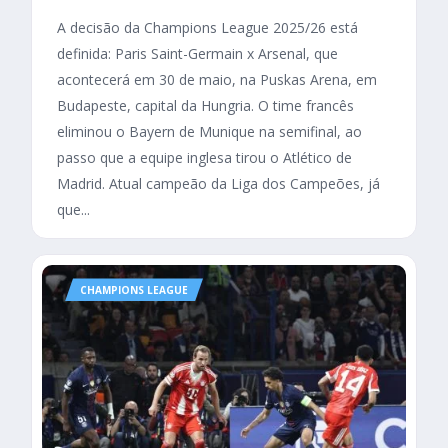
A decisão da Champions League 2025/26 está
definida: Paris Saint-Germain x Arsenal, que
acontecerá em 30 de maio, na Puskas Arena, em
Budapeste, capital da Hungria. O time francês
eliminou o Bayern de Munique na semifinal, ao
passo que a equipe inglesa tirou o Atlético de
Madrid. Atual campeão da Liga dos Campeões, já
que...
CHAMPIONS LEAGUE