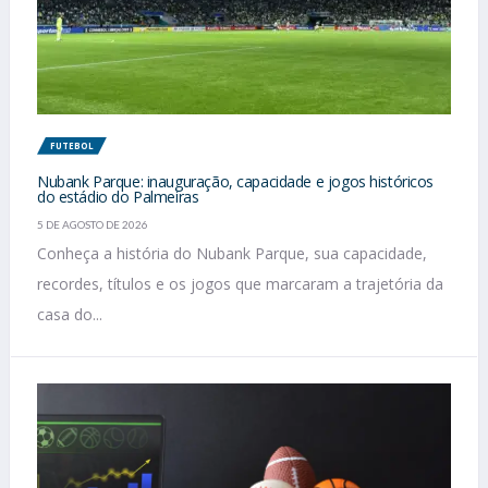
FUTEBOL
Nubank Parque: inauguração, capacidade e jogos históricos
do estádio do Palmeiras
5 DE AGOSTO DE 2026
Conheça a história do Nubank Parque, sua capacidade,
recordes, títulos e os jogos que marcaram a trajetória da
casa do...