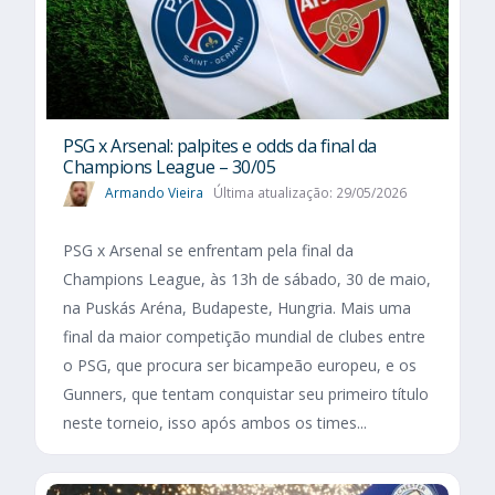
PSG x Arsenal: palpites e odds da final da
Champions League – 30/05
Armando Vieira
Última atualização: 29/05/2026
PSG x Arsenal se enfrentam pela final da
Champions League, às 13h de sábado, 30 de maio,
na Puskás Aréna, Budapeste, Hungria. Mais uma
final da maior competição mundial de clubes entre
o PSG, que procura ser bicampeão europeu, e os
Gunners, que tentam conquistar seu primeiro título
neste torneio, isso após ambos os times...