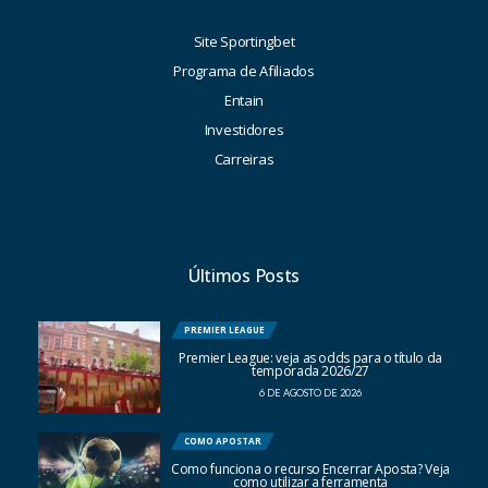
Site Sportingbet
Programa de Afiliados
Entain
Investidores
Carreiras
Últimos Posts
PREMIER LEAGUE
Premier League: veja as odds para o título da
temporada 2026/27
6 DE AGOSTO DE 2026
COMO APOSTAR
Como funciona o recurso Encerrar Aposta? Veja
como utilizar a ferramenta