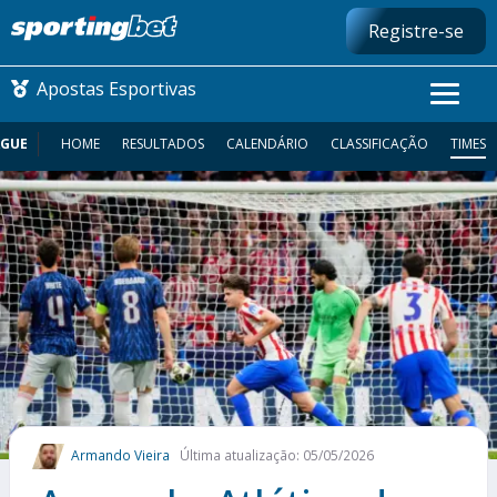
Registre-se
Apostas Esportivas
AGUE
HOME
RESULTADOS
CALENDÁRIO
CLASSIFICAÇÃO
TIMES
CONMEBOL LIBERTADORES
FUTEBOL NACIONAL
FUTEBOL INTERNACIONAL
COMO APOSTAR
MAIS ESPORTES
Armando Vieira
Última atualização: 05/05/2026