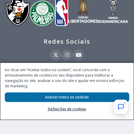
Redes Sociais
Ao clicar em “Aceitar todos os cookies”, você concorda com o
armazenamento de cookies no seu dispositivo para melhorar a
Este site é operado pela Ventmear Brasil LTDA (CNPJ 52.868.380/0001-84), com
navegação no site, analisar o uso do site e ajudar em nossos esforços
endereço na Avenida Brigadeiro Faria Lima, nº 4.055, 3º andar, Itaim Bibi, no
de marketing.
Município de São Paulo, Estado de São Paulo, CEP 04538-133, Brasil - empresa
autorizada a operar apostas de quota fixa em todo território nacional pela
Secretaria de Prêmios e Apostas do Ministério da Fazenda, conforme Portaria nº
Aceitar todos os cookies
247, de 07.02.2025, publicada no DOU em 11.2.2025.
Definições de cookies