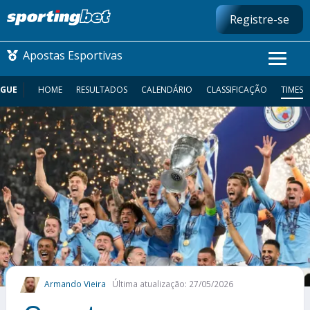
Registre-se
Apostas Esportivas
AGUE
HOME
RESULTADOS
CALENDÁRIO
CLASSIFICAÇÃO
TIMES
CONMEBOL LIBERTADORES
FUTEBOL NACIONAL
FUTEBOL INTERNACIONAL
COMO APOSTAR
MAIS ESPORTES
Armando Vieira
Última atualização: 27/05/2026