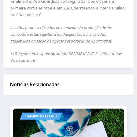
Finalmente, Pep Guardiola conseguiu dar aos Citizens a
primeira coroa europeia em 2023, derrotando a Inter de Milão
na final por 1 a 0.
As odds foram verificadas no momento da produção deste
conteúdo e estão sujeitas a mudanças. Consulte as odds
atualizadas na seção de apostas esportivas da Sportingbet.
+18. Jogue com responsabilidade. SPA/MF nº 247. Se deixar de ser
diversão, pare.
Notícias Relacionadas
CHAMPIONS LEAGUE