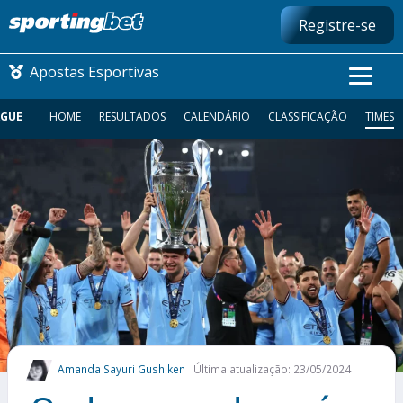
Registre-se
Apostas Esportivas
AGUE
HOME
RESULTADOS
CALENDÁRIO
CLASSIFICAÇÃO
TIMES
CONMEBOL LIBERTADORES
FUTEBOL NACIONAL
FUTEBOL INTERNACIONAL
COMO APOSTAR
MAIS ESPORTES
Amanda Sayuri Gushiken
Última atualização: 23/05/2024