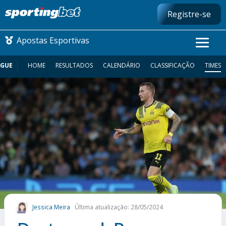
Registre-se
Apostas Esportivas
AGUE
HOME
RESULTADOS
CALENDÁRIO
CLASSIFICAÇÃO
TIMES
CONMEBOL LIBERTADORES
FUTEBOL NACIONAL
FUTEBOL INTERNACIONAL
COMO APOSTAR
MAIS ESPORTES
Jessica Meira
Última atualização: 28/05/2024