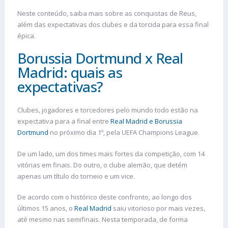
Neste conteúdo, saiba mais sobre as conquistas de Reus,
além das expectativas dos clubes e da torcida para essa final
épica.
Borussia Dortmund x Real
Madrid: quais as
expectativas?
Clubes, jogadores e torcedores pelo mundo todo estão na
expectativa para a final entre
Real Madrid e Borussia
Dortmund
no próximo dia 1º, pela UEFA Champions League.
De um lado, um dos times mais fortes da competição, com 14
vitórias em finais. Do outro, o clube alemão, que detém
apenas um título do torneio e um vice.
De acordo com o histórico deste confronto, ao longo dos
últimos 15 anos, o
Real Madrid
saiu vitorioso por mais vezes,
até mesmo nas semifinais. Nesta temporada, de forma