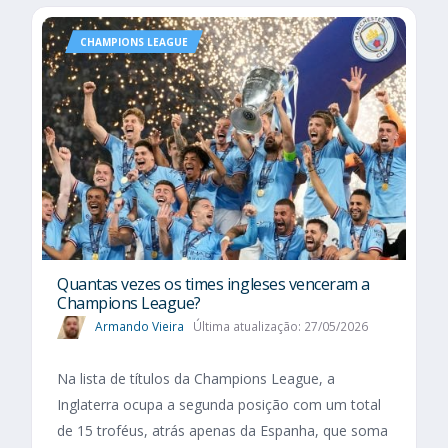
CHAMPIONS LEAGUE
Quantas vezes os times ingleses venceram a
Champions League?
Armando Vieira
Última atualização: 27/05/2026
Na lista de títulos da Champions League, a
Inglaterra ocupa a segunda posição com um total
de 15 troféus, atrás apenas da Espanha, que soma