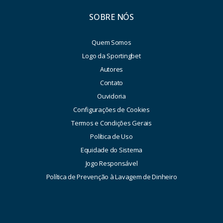
SOBRE NÓS
Quem Somos
Logo da Sportingbet
Autores
Contato
Ouvidoria
Configurações de Cookies
Termos e Condições Gerais
Política de Uso
Equidade do Sistema
Jogo Responsável
Política de Prevenção à Lavagem de Dinheiro