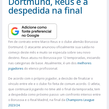
Dortmund, Reus e a
despedida na final
Fim de contrato entre Marco Reus e o clube alemão Borussia
Dortmund. O atacante anunciou oficialmente sua saída no
começo deste mês e muito se especula sobre seu novo
destino. Reus atuou no Borussia por 12 temporadas, iniciando
nas categorias de base. Atualmente, é um dos
melhores
jogadores
do elenco profissional.
De acordo com o próprio jogador, a decisão de finalizar o
vínculo entre ele e o clube foi feita de comum acordo. O atleta,
que continuará jogando no time até o final da temporada, tem
a despedida como próximo passo: um confronto intenso entre
o Borussia e o Real Madrid, na final da
Champions League
2023/24
.