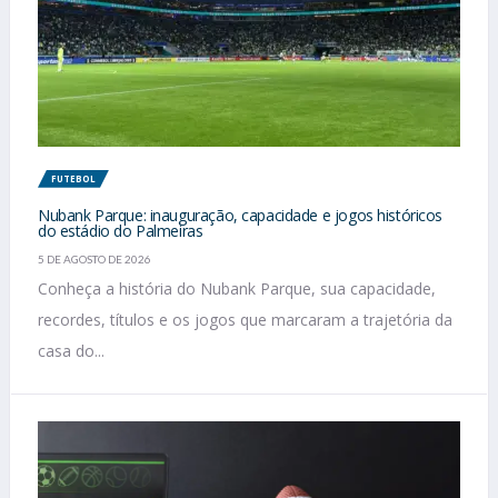
FUTEBOL
Nubank Parque: inauguração, capacidade e jogos históricos
do estádio do Palmeiras
5 DE AGOSTO DE 2026
Conheça a história do Nubank Parque, sua capacidade,
recordes, títulos e os jogos que marcaram a trajetória da
casa do...