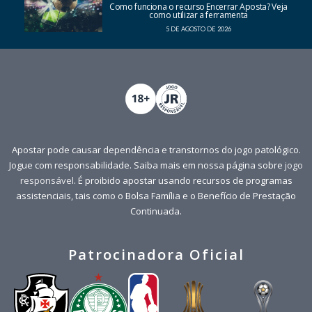
Como funciona o recurso Encerrar Aposta? Veja
como utilizar a ferramenta
5 DE AGOSTO DE 2026
Apostar pode causar dependência e transtornos do jogo patológico.
Jogue com responsabilidade. Saiba mais em nossa página sobre
jogo
responsável
. É proibido apostar usando recursos de programas
assistenciais, tais como o Bolsa Família e o Benefício de Prestação
Continuada.
Patrocinadora Oficial