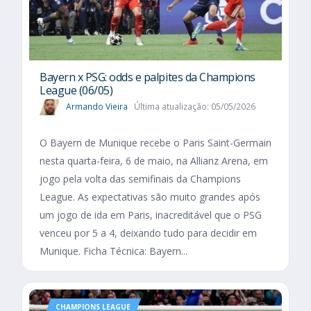
Bayern x PSG: odds e palpites da Champions
League (06/05)
Armando Vieira
Última atualização: 05/05/2026
O Bayern de Munique recebe o Paris Saint-Germain
nesta quarta-feira, 6 de maio, na Allianz Arena, em
jogo pela volta das semifinais da Champions
League. As expectativas são muito grandes após
um jogo de ida em Paris, inacreditável que o PSG
venceu por 5 a 4, deixando tudo para decidir em
Munique. Ficha Técnica: Bayern...
CHAMPIONS LEAGUE