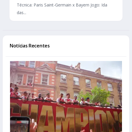
Técnica: Paris Saint-Germain x Bayern Jogo: Ida
das...
Notícias Recentes