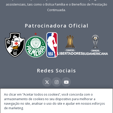
assistenciais, tais como o Bolsa Família e o Benefício de Prestação
Continuada.
Patrocinadora Oficial
Redes Sociais
Ao clicar em “Aceitar todos os cookies”, você concorda com o
armazenamento de cookies no seu dispositivo para melhorar a
Este site é operado pela Ventmear Brasil LTDA (CNPJ 52.868.380/0001-84), com
navegação no site, analisar o uso do site e ajudar em nossos esforços
endereço na Avenida Brigadeiro Faria Lima, nº 4.055, 3º andar, Itaim Bibi, no
de marketing.
Município de São Paulo, Estado de São Paulo, CEP 04538-133, Brasil - empresa
autorizada a operar apostas de quota fixa em todo território nacional pela