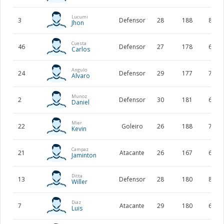
Lucumi
3
Defensor
28
188
80
Jhon
Cuesta
46
Defensor
27
178
67
Carlos
Angulo
24
Defensor
29
177
70
Alvaro
Munoz
2
Defensor
30
181
69
Daniel
Mier
22
Goleiro
26
188
75
Kevin
Campaz
21
Atacante
26
167
68
Jaminton
Ditta
13
Defensor
28
180
80
Willer
Diaz
7
Atacante
29
180
68
Luis