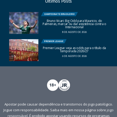
Últimos Posts
CAMPEONATO BRASILEIRO
Bruno Vicari: Big Odd para Mauricio, do
Palmeiras, marcar ou dar assistência contra o
Internacional
8 DE AGOSTO DE 2026
PREMIER LEAGUE
Premier League: veja as odds para o título da
temporada 2026/27
6 DE AGOSTO DE 2026
Apostar pode causar dependência e transtornos do jogo patológico.
Jogue com responsabilidade. Saiba mais em nossa página sobre
jogo
responsável
. É proibido apostar usando recursos de programas