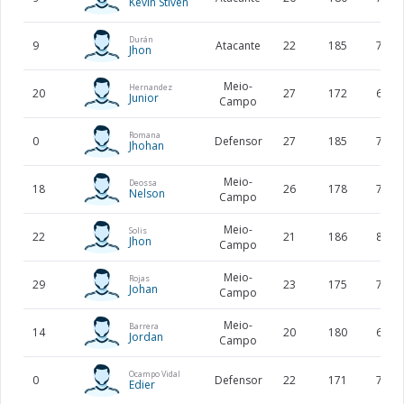
Kevin Stiven
Durán
9
Atacante
22
185
73
Jhon
Meio-
Hernandez
20
27
172
68
Junior
Campo
Romana
0
Defensor
27
185
79
Jhohan
Meio-
Deossa
18
26
178
79
Nelson
Campo
Meio-
Solis
22
21
186
80
Jhon
Campo
Meio-
Rojas
29
23
175
75
Johan
Campo
Meio-
Barrera
14
20
180
65
Jordan
Campo
Ocampo Vidal
0
Defensor
22
171
70
Edier