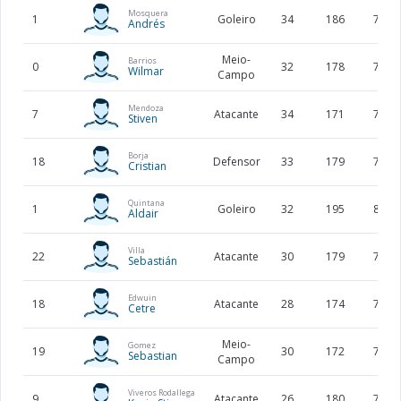
Mosquera
1
Goleiro
34
186
78
Andrés
Meio-
Barrios
0
32
178
72
Wilmar
Campo
Mendoza
7
Atacante
34
171
73
Stiven
Borja
18
Defensor
33
179
71
Cristian
Quintana
1
Goleiro
32
195
89
Aldair
Villa
22
Atacante
30
179
71
Sebastián
Edwuin
18
Atacante
28
174
76
Cetre
Meio-
Gomez
19
30
172
72
Sebastian
Campo
Viveros Rodallega
9
Atacante
26
180
77