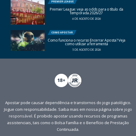
PREMIER LEAGUE
Premier League: veja as odds para o título da
temporada 2026/27
6 DE AGOSTO DE 2026
COMO APOSTAR
Como funciona o recurso Encerrar Aposta? Veja
como utilizar a ferramenta
5 DE AGOSTO DE 2026
Apostar pode causar dependência e transtornos do jogo patológico.
Jogue com responsabilidade. Saiba mais em nossa página sobre
jogo
responsável
. É proibido apostar usando recursos de programas
assistenciais, tais como o Bolsa Família e o Benefício de Prestação
Continuada.