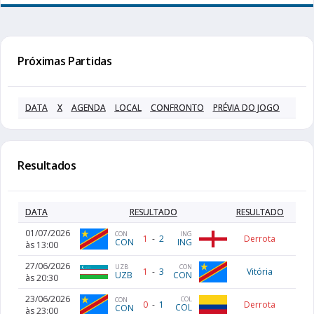
Próximas Partidas
DATA
X
AGENDA
LOCAL
CONFRONTO
PRÉVIA DO JOGO
Resultados
DATA
RESULTADO
RESULTADO
01/07/2026
CON
ING
1
-
2
Derrota
CON
ING
às 13:00
27/06/2026
UZB
CON
1
-
3
Vitória
UZB
CON
às 20:30
23/06/2026
COL
CON
0
-
1
Derrota
COL
CON
às 23:00