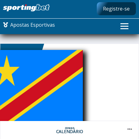
Registre-se
Apostas Esportivas
CONMEBOL LIBERTADORES
Congo
FUTEBOL NACIONAL
Jogos de 2026
FUTEBOL INTERNACIONAL
COMO APOSTAR
MAIS ESPORTES
CONGO
CALENDÁRIO