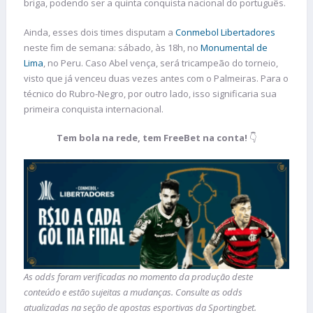
briga, podendo ser a quinta conquista nacional do português.
Ainda, esses dois times disputam a
Conmebol Libertadores
neste fim de semana: sábado, às 18h, no
Monumental de
Lima
, no Peru. Caso Abel vença, será tricampeão do torneio,
visto que já venceu duas vezes antes com o Palmeiras. Para o
técnico do Rubro-Negro, por outro lado, isso significaria sua
primeira conquista internacional.
Tem bola na rede, tem FreeBet na conta!
👇
As odds foram verificadas no momento da produção deste
conteúdo e estão sujeitas a mudanças. Consulte as odds
atualizadas na seção de apostas esportivas da Sportingbet.