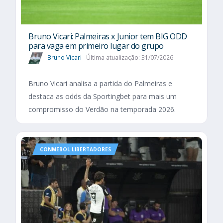
Bruno Vicari: Palmeiras x Junior tem BIG ODD
para vaga em primeiro lugar do grupo
Bruno Vicari
Última atualização: 31/07/2026
Bruno Vicari analisa a partida do Palmeiras e
destaca as odds da Sportingbet para mais um
compromisso do Verdão na temporada 2026.
CONMEBOL LIBERTADORES