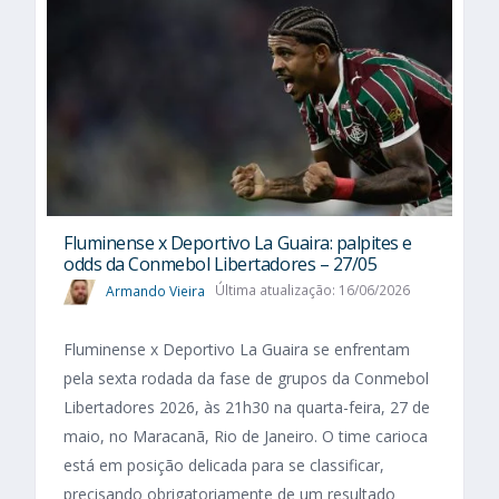
Fluminense x Deportivo La Guaira: palpites e
odds da Conmebol Libertadores – 27/05
Armando Vieira
Última atualização: 16/06/2026
Fluminense x Deportivo La Guaira se enfrentam
pela sexta rodada da fase de grupos da Conmebol
Libertadores 2026, às 21h30 na quarta-feira, 27 de
maio, no Maracanã, Rio de Janeiro. O time carioca
está em posição delicada para se classificar,
precisando obrigatoriamente de um resultado