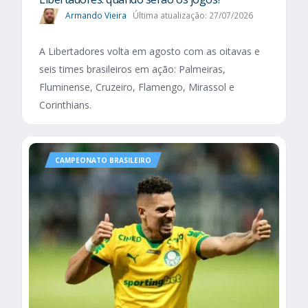
Armando Vieira
Última atualização: 27/07/2026
A Libertadores volta em agosto com as oitavas e
seis times brasileiros em ação: Palmeiras,
Fluminense, Cruzeiro, Flamengo, Mirassol e
Corinthians.
CAMPEONATO BRASILEIRO