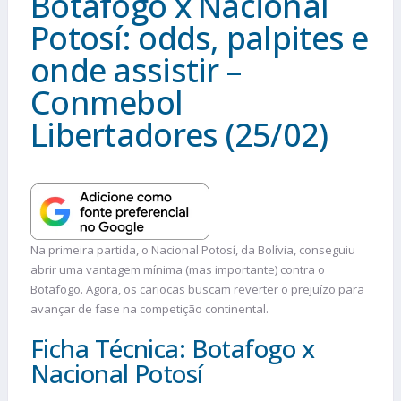
Botafogo x Nacional
Potosí: odds, palpites e
onde assistir –
Conmebol
Libertadores (25/02)
Na primeira partida, o Nacional Potosí, da Bolívia, conseguiu
abrir uma vantagem mínima (mas importante) contra o
Botafogo. Agora, os cariocas buscam reverter o prejuízo para
avançar de fase na competição continental.
Ficha Técnica: Botafogo x
Nacional Potosí