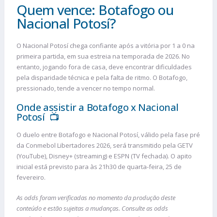
Quem vence: Botafogo ou
Nacional Potosí?
O Nacional Potosí chega confiante após a vitória por 1 a 0 na
primeira partida, em sua estreia na temporada de 2026. No
entanto, jogando fora de casa, deve encontrar dificuldades
pela disparidade técnica e pela falta de ritmo. O Botafogo,
pressionado, tende a vencer no tempo normal.
Onde assistir a Botafogo x Nacional
Potosí 📺
O duelo entre Botafogo e Nacional Potosí, válido pela fase pré
da Conmebol Libertadores 2026, será transmitido pela GETV
(YouTube), Disney+ (streaming) e ESPN (TV fechada). O apito
inicial está previsto para às 21h30 de quarta-feira, 25 de
fevereiro.
As odds foram verificadas no momento da produção deste
conteúdo e estão sujeitas a mudanças. Consulte as odds