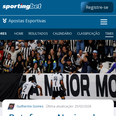
Registre-se
Apostas Esportivas
ORES
HOME
RESULTADOS
CALENDÁRIO
CLASSIFICAÇÃO
TIMES
CONMEBOL LIBERTADORES
FUTEBOL NACIONAL
FUTEBOL INTERNACIONAL
COMO APOSTAR
MAIS ESPORTES
Guilherme Gomes
Última atualização: 25/02/2026