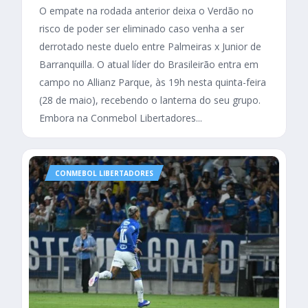
O empate na rodada anterior deixa o Verdão no
risco de poder ser eliminado caso venha a ser
derrotado neste duelo entre Palmeiras x Junior de
Barranquilla. O atual líder do Brasileirão entra em
campo no Allianz Parque, às 19h nesta quinta-feira
(28 de maio), recebendo o lanterna do seu grupo.
Embora na Conmebol Libertadores...
CONMEBOL LIBERTADORES