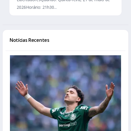
2026Horário: 21h30...
Notícias Recentes