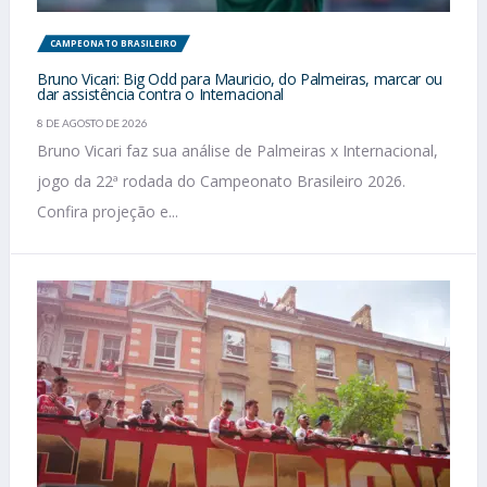
CAMPEONATO BRASILEIRO
Bruno Vicari: Big Odd para Mauricio, do Palmeiras, marcar ou
dar assistência contra o Internacional
8 DE AGOSTO DE 2026
Bruno Vicari faz sua análise de Palmeiras x Internacional,
jogo da 22ª rodada do Campeonato Brasileiro 2026.
Confira projeção e...