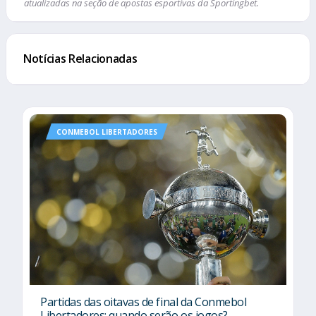
atualizadas na seção de apostas esportivas da Sportingbet.
Notícias Relacionadas
CONMEBOL LIBERTADORES
Partidas das oitavas de final da Conmebol
Libertadores: quando serão os jogos?