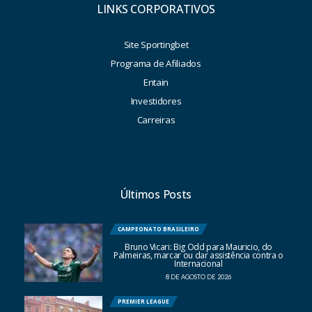
LINKS CORPORATIVOS
Site Sportingbet
Programa de Afiliados
Entain
Investidores
Carreiras
Últimos Posts
CAMPEONATO BRASILEIRO
Bruno Vicari: Big Odd para Mauricio, do
Palmeiras, marcar ou dar assistência contra o
Internacional
8 DE AGOSTO DE 2026
PREMIER LEAGUE