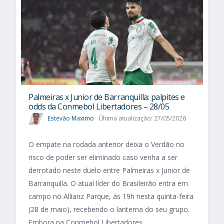
Palmeiras x Junior de Barranquilla: palpites e
odds da Conmebol Libertadores – 28/05
Estevão Maximo
Última atualização: 27/05/2026
O empate na rodada anterior deixa o Verdão no
risco de poder ser eliminado caso venha a ser
derrotado neste duelo entre Palmeiras x Junior de
Barranquilla. O atual líder do Brasileirão entra em
campo no Allianz Parque, às 19h nesta quinta-feira
(28 de maio), recebendo o lanterna do seu grupo.
Embora na Conmebol Libertadores...