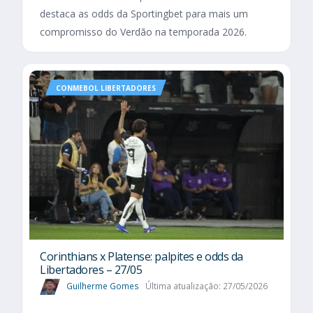
destaca as odds da Sportingbet para mais um
compromisso do Verdão na temporada 2026.
CONMEBOL LIBERTADORES
Corinthians x Platense: palpites e odds da
Libertadores – 27/05
Guilherme Gomes
Última atualização: 27/05/2026