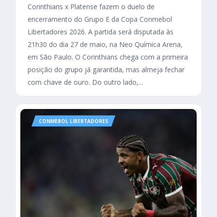
Corinthians x Platense fazem o duelo de
encerramento do Grupo E da Copa Conmebol
Libertadores 2026. A partida será disputada às
21h30 do dia 27 de maio, na Neo Química Arena,
em São Paulo. O Corinthians chega com a primeira
posição do grupo já garantida, mas almeja fechar
com chave de ouro. Do outro lado,...
CONMEBOL LIBERTADORES