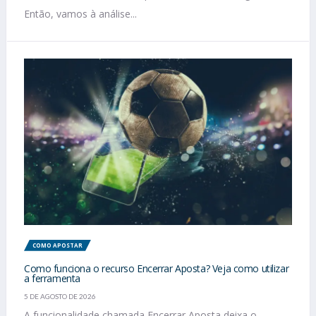
Então, vamos à análise...
COMO APOSTAR
Como funciona o recurso Encerrar Aposta? Veja como utilizar
a ferramenta
5 DE AGOSTO DE 2026
A funcionalidade chamada Encerrar Aposta deixa o