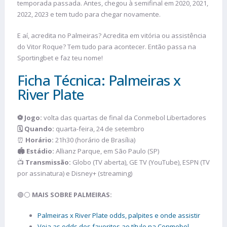
temporada passada. Antes, chegou à semifinal em 2020, 2021,
2022, 2023 e tem tudo para chegar novamente.
E aí, acredita no Palmeiras? Acredita em vitória ou assistência
do Vitor Roque? Tem tudo para acontecer. Então passa na
Sportingbet e faz teu nome!
Ficha Técnica: Palmeiras x
River Plate
⚽ Jogo:
volta das quartas de final da Conmebol Libertadores
🗓️ Quando:
quarta-feira, 24 de setembro
⏰
Horário:
21h30 (horário de Brasília)
🏟️ Estádio:
Allianz Parque, em São Paulo (SP)
📺
Transmissão:
Globo (TV aberta), GE TV (YouTube), ESPN (TV
por assinatura) e Disney+ (streaming)
🟢⚪
MAIS SOBRE PALMEIRAS:
Palmeiras x River Plate odds, palpites e onde assistir
Veja as odds dos favoritos ao título na Conmebol