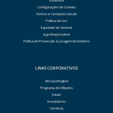
Ouvidoria
Configurações de Cookies
Termos e Condições Gerais
Política de Uso
Equidade do Sistema
Jogo Responsável
Política de Prevenção à Lavagem de Dinheiro
LINKS CORPORATIVOS
Site Sportingbet
Programa de Afiliados
Entain
Investidores
Carreiras